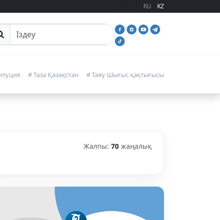
RU
KZ
йттан іздеу
итуция
# Таза Қазақстан
# Таяу Шығыс қақтығысы
Жалпы:
70
жаңалық