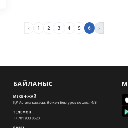
‹
1
2
3
4
5
6
›
БАЙЛАНЫС
М
МЕКЕН-ЖАЙ
ҚР, Астана қаласы, Әбікен Бектұров көшесі, 4/3
ТЕЛЕФОН
+7 701 933 8520
EMAIL