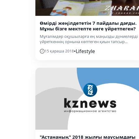
Өмірді жеңілдететін 7 пайдалы дағды.
Мұны бізге мектепте неге үйретпеген?
Мұғалімдер оқушыларға ең маңызды дүниелерді
үйреткеннің орнына көптеген қиын тапсыр...
•
Lifestyle
15 қараша 2018
"Астананың" 2018 жылғы маусымдағы