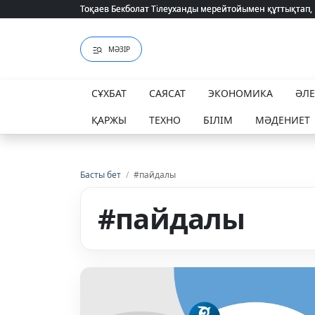
Тоқаев Бекболат Тілеуханды мерейтойымен құттықтап,
Тоқаев Бекболат Тілеуханды мерейтойымен құттықтап,
МӘЗІР
СҰХБАТ
САЯСАТ
ЭКОНОМИКА
ӘЛ
ҚАРЖЫ
ТЕХНО
БІЛІМ
МӘДЕНИЕТ
Басты бет
/
#пайдалы
#пайдалы