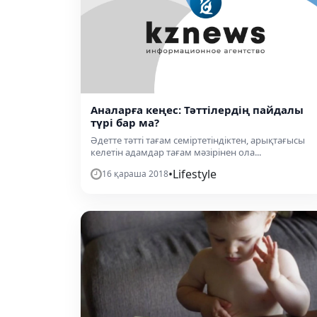
Аналарға кеңес: Тәттілердің пайдалы
түрі бар ма?
Әдетте тәтті тағам семіртетіндіктен, арықтағысы
келетін адамдар тағам мәзірінен ола...
•
Lifestyle
16 қараша 2018