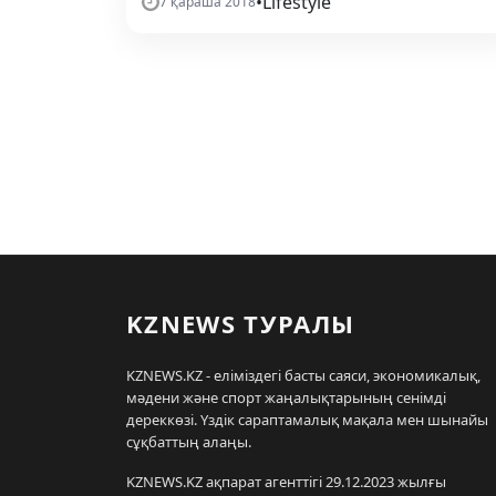
•
Lifestyle
7 қараша 2018
KZNEWS ТУРАЛЫ
KZNEWS.KZ - еліміздегі басты саяси, экономикалық,
мәдени және спорт жаңалықтарының сенімді
дереккөзі. Үздік сараптамалық мақала мен шынайы
сұқбаттың алаңы.
KZNEWS.KZ ақпарат агенттігі 29.12.2023 жылғы