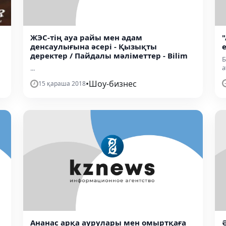
ЖЭС-тің ауа райы мен адам
денсаулығына әсері - Қызықты
деректер / Пайдалы мәліметтер - Bilim
Б
а
...
•
Шоу-бизнес
15 қараша 2018
Ананас арқа аурулары мен омыртқаға