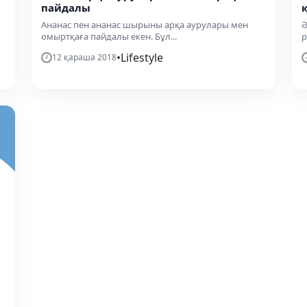
пайдалы
Ананас пен ананас шырыны арқа аурулары мен
Ә
омыртқаға пайдалы екен. Бұл...
р
•
Lifestyle
12 қараша 2018