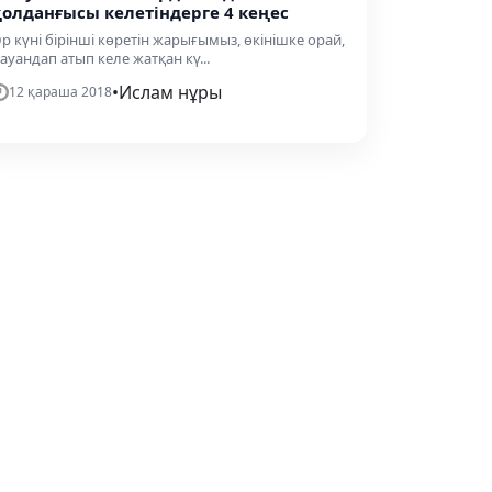
қолданғысы келетіндерге 4 кеңес
р күні бірінші көретін жарығымыз, өкінішке орай,
ауандап атып келе жатқан кү...
•
Ислам нұры
12 қараша 2018