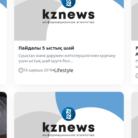
Пайдалы 5 ыстық шай
Суықтан және дәрумен жетіспеушілігінен қорғану
үшін ыстық шай ішуге бол...
Р
ш
•
Lifestyle
16 қараша 2018