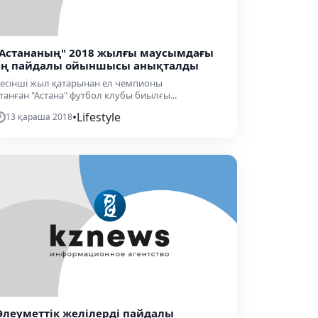
"Астананың" 2018 жылғы маусымдағы
ең пайдалы ойыншысы анықталды
есінші жыл қатарынан ел чемпионы
танған "Астана" футбол клубы биылғы...
•
Lifestyle
13 қараша 2018
Әлеуметтік желілерді пайдалы