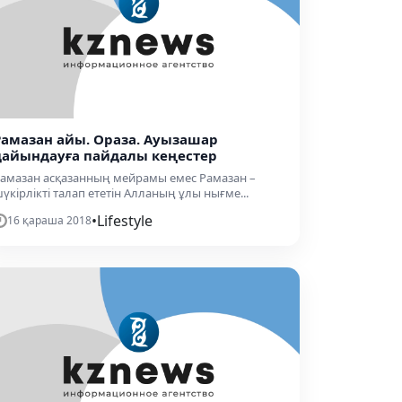
Рамазан айы. Ораза. Ауызашар
дайындауға пайдалы кеңестер
амазан асқазанның мейрамы емес Рамазан –
үкірлікті талап ететін Алланың ұлы нығме...
•
Lifestyle
16 қараша 2018