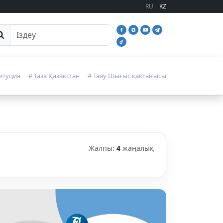
RU
KZ
йттан іздеу
итуция
# Таза Қазақстан
# Таяу Шығыс қақтығысы
Жалпы:
4
жаңалық