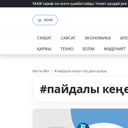
ҮААЖ тарифі екі есеге қымбаттайды: Үкімет қандай уәж
ҮААЖ тарифі екі есеге қымбаттайды: Үкімет қандай уәж
МӘЗІР
СҰХБАТ
САЯСАТ
ЭКОНОМИКА
ӘЛ
ҚАРЖЫ
ТЕХНО
БІЛІМ
МӘДЕНИЕТ
Басты бет
/
#пайдалы кеңестер денсаулық
#пайдалы кеңе