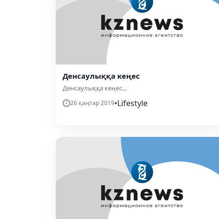
Денсаулыққа кеңес
Денсаулыққа кеңес...
•
Lifestyle
26 қаңтар 2019