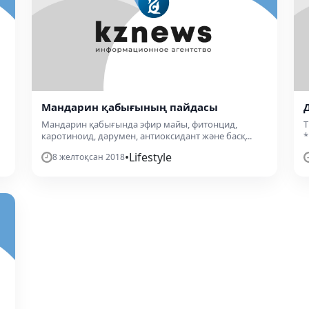
Мандарин қабығының пайдасы
Мандарин қабығында эфир майы, фитонцид,
Т
каротиноид, дәрумен, антиоксидант және басқ...
*
•
Lifestyle
8 желтоқсан 2018