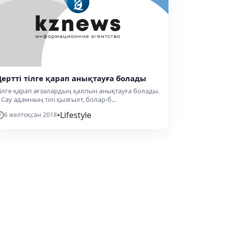
Дертті тілге қарап анықтауға болады
ілге қарап ағзалардың қалпын анықтауға болады.
 Сау адамның тілі қызғылт, болар-б...
•
Lifestyle
6 желтоқсан 2018