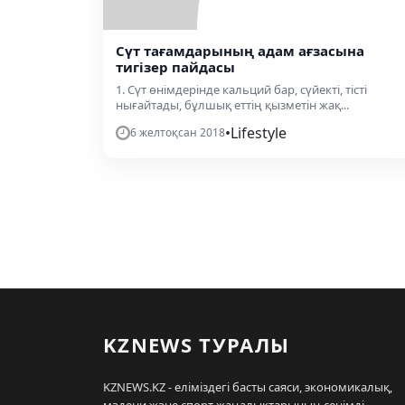
Сүт тағамдарының адам ағзасына
тигізер пайдасы
1. Сүт өнімдерінде кальций бар, сүйекті, тісті
нығайтады, бұлшық еттің қызметін жақ...
•
Lifestyle
6 желтоқсан 2018
KZNEWS ТУРАЛЫ
KZNEWS.KZ - еліміздегі басты саяси, экономикалық,
мәдени және спорт жаңалықтарының сенімді