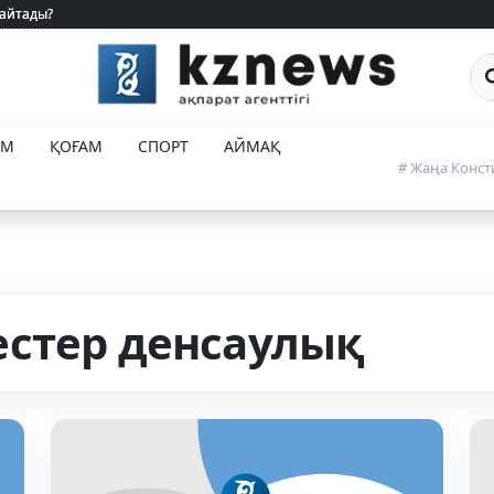
 айтады?
 айтады?
Са
ЕМ
ҚОҒАМ
СПОРТ
АЙМАҚ
# Жаңа Конст
стер денсаулық