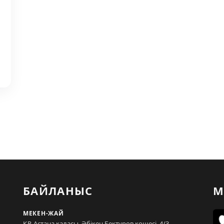
БАЙЛАНЫС
М
МЕКЕН-ЖАЙ
ҚР, Астана қаласы, Әбікен Бектұров көшесі, 4/3