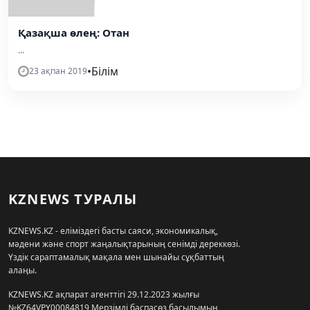
Қазақша өлең: Отан
...
•
Білім
23 ақпан 2019
KZNEWS ТУРАЛЫ
KZNEWS.KZ - еліміздегі басты саяси, экономикалық,
мәдени және спорт жаңалықтарының сенімді дереккөзі.
Үздік сараптамалық мақала мен шынайы сұқбаттың
алаңы.
KZNEWS.KZ ақпарат агенттігі 29.12.2023 жылғы
№KZ64VPY00084819 Мерзімді баспасөз басылымын,