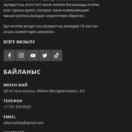
ақпараттық агенттікті және желілік басылымды есепке
қою туралы куәлігі, Ақпарат және коммуникация
министрлігінің Ақпарат комитетімен берілген.
Бұл желілік ресурстың ақпараттық өнімдері 18 жастан
асқан азаматтарға арналған.
БІЗГЕ ЖАЗЫЛУ
БАЙЛАНЫС
МЕКЕН-ЖАЙ
ҚР, Астана қаласы, Әбікен Бектұров көшесі, 4/3
ТЕЛЕФОН
+7 701 933 8520
EMAIL
aktan.yeltay@gmail.com