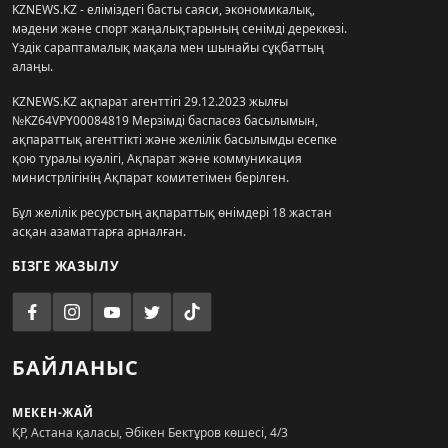
KZNEWS.KZ - еліміздегі басты саяси, экономикалық,
мәдени және спорт жаңалықтарының сенімді дереккөзі.
Үздік сараптамалық мақала мен шынайы сұқбаттың
алаңы.
KZNEWS.KZ ақпарат агенттігі 29.12.2023 жылғы
№KZ64VPY00084819 Мерзімді баспасөз басылымын,
ақпараттық агенттікті және желілік басылымды есепке
қою туралы куәлігі, Ақпарат және коммуникация
министрлігінің Ақпарат комитетімен берілген.
Бұл желілік ресурстың ақпараттық өнімдері 18 жастан
асқан азаматтарға арналған.
БІЗГЕ ЖАЗЫЛУ
БАЙЛАНЫС
МЕКЕН-ЖАЙ
ҚР, Астана қаласы, Әбікен Бектұров көшесі, 4/3