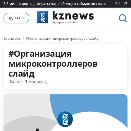
3,5 миллиардтың аферасы және 40 күндік сәбидің көз жасы: Медицинад
3,5 миллиардтың аферасы және 40 күндік сәбидің көз жасы: Медицинад
RU
KZ
МӘЗІР
Басты бет
/
#Организация микроконтроллеров слайд
#Организация
микроконтроллеров
слайд
Жалпы:
1
жаңалық