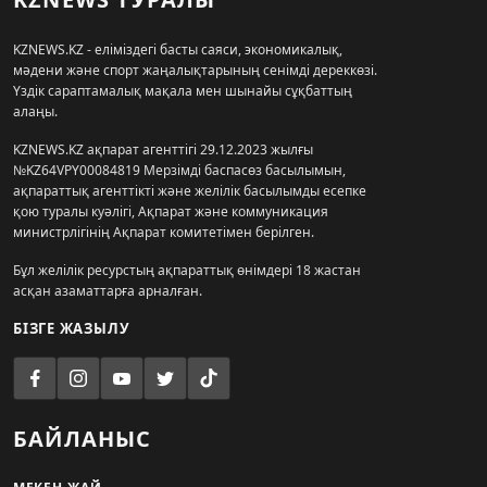
KZNEWS.KZ - еліміздегі басты саяси, экономикалық,
мәдени және спорт жаңалықтарының сенімді дереккөзі.
Үздік сараптамалық мақала мен шынайы сұқбаттың
алаңы.
KZNEWS.KZ ақпарат агенттігі 29.12.2023 жылғы
№KZ64VPY00084819 Мерзімді баспасөз басылымын,
ақпараттық агенттікті және желілік басылымды есепке
қою туралы куәлігі, Ақпарат және коммуникация
министрлігінің Ақпарат комитетімен берілген.
Бұл желілік ресурстың ақпараттық өнімдері 18 жастан
асқан азаматтарға арналған.
БІЗГЕ ЖАЗЫЛУ
БАЙЛАНЫС