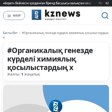
«Борат» бейнесін қолданған бренд басшысы халықтан кешірім сұрады
«Борат» бейнесін қолданған бренд басшысы халықтан кешірім сұрады
RU
KZ
МӘЗІР
Басты бет
/
#Органикалық генезде күрделі химиялық қосылыстардың
х
#Органикалық генезде
күрделі химиялық
қосылыстардың х
Жалпы:
1
жаңалық