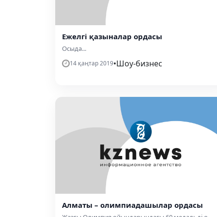
Ежелгі қазыналар ордасы
Осыда...
•
Шоу-бизнес
14 қаңтар 2019
Алматы – олимпиадашылар ордасы
Жазғы Олимпия ойындарындағы 60 ме­дальді о...