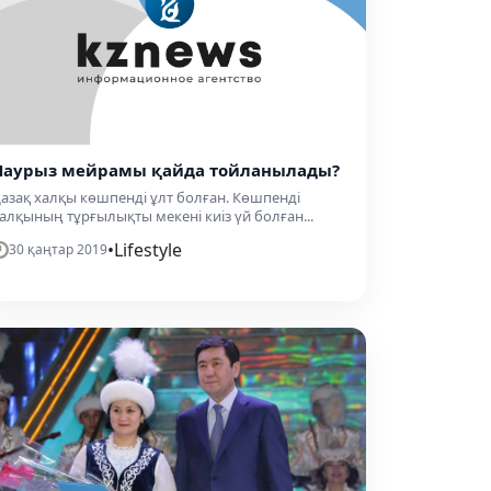
Наурыз мейрамы қайда тойланылады?
азақ халқы көшпенді ұлт болған. Көшпенді
алқының тұрғылықты мекені киіз үй болған...
•
Lifestyle
30 қаңтар 2019