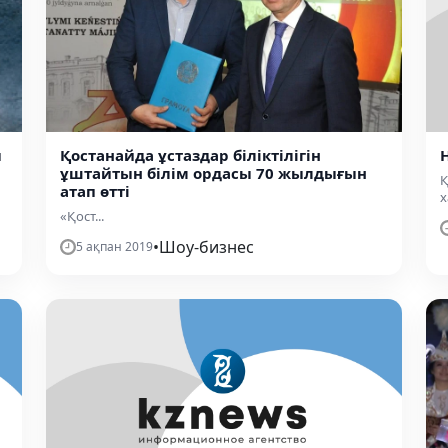
ы
Қостанайда ұстаздар біліктілігін
ұштайтын білім ордасы 70 жылдығын
Қ
атап өтті
х
«Қост...
•
Шоу-бизнес
5 ақпан 2019