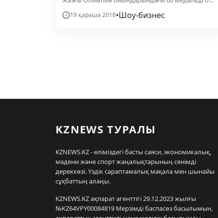
•
Шоу-бизнес
19 қараша 2018
KZNEWS ТУРАЛЫ
KZNEWS.KZ - еліміздегі басты саяси, экономикалық,
мәдени және спорт жаңалықтарының сенімді
дереккөзі. Үздік сараптамалық мақала мен шынайы
сұқбаттың алаңы.
KZNEWS.KZ ақпарат агенттігі 29.12.2023 жылғы
№KZ64VPY00084819 Мерзімді баспасөз басылымын,
ақпараттық агенттікті және желілік басылымды