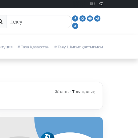
RU
KZ
йттан іздеу
итуция
# Таза Қазақстан
# Таяу Шығыс қақтығысы
Жалпы:
7
жаңалық