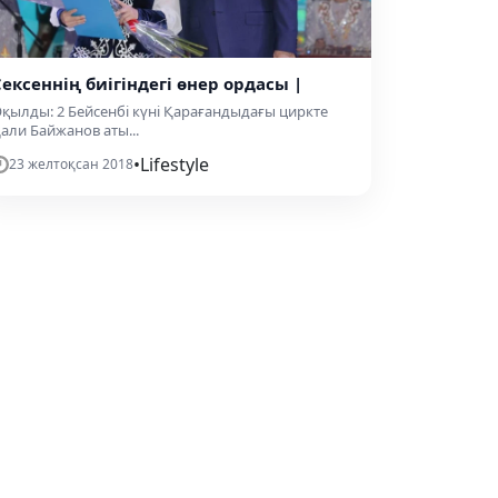
Сексеннің биігіндегі өнер ордасы |
қылды: 2 Бейсенбі күні Қарағандыдағы циркте
али Байжанов аты...
•
Lifestyle
23 желтоқсан 2018