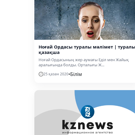
Ноғай Ордасы туралы мәлімет | турал
қазақша
Ноғай Ордасының жер аумағы Еділ мен Жайық
аралығында болды. Орталығы Ж...
•
Білім
25 қазан 2020