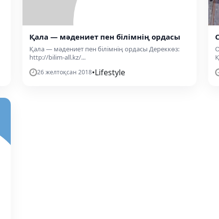
Қала — мәдениет пен білімнің ордасы
Қала — мәдениет пен білімнің ордасы Дереккөз:
О
http://bilim-all.kz/...
Қ
•
Lifestyle
26 желтоқсан 2018