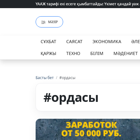
ҮААЖ тарифі екі есеге қымбаттайды: Үкімет қандай уәж
ҮААЖ тарифі екі есеге қымбаттайды: Үкімет қандай уәж
МӘЗІР
СҰХБАТ
САЯСАТ
ЭКОНОМИКА
ӘЛ
ҚАРЖЫ
ТЕХНО
БІЛІМ
МӘДЕНИЕТ
Басты бет
/
#ордасы
#ордасы