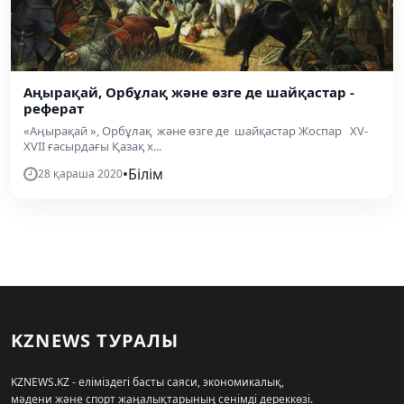
Аңырақай, Орбұлақ және өзге де шайқастар -
реферат
«Аңырақай », Орбұлақ және өзге де шайқастар Жоспар XV-
XVII ғасырдағы Қазақ х...
•
Білім
28 қараша 2020
KZNEWS ТУРАЛЫ
KZNEWS.KZ - еліміздегі басты саяси, экономикалық,
мәдени және спорт жаңалықтарының сенімді дереккөзі.