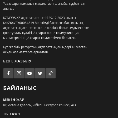
Үздік сараптамалық мақала мен шынайы сұқбаттың
алаңы.
KZNEWS.KZ ақпарат агенттігі 29.12.2023 жылғы
№KZ64VPY00084819 Мерзімді баспасөз басылымын,
ақпараттық агенттікті және желілік басылымды есепке
қою туралы куәлігі, Ақпарат және коммуникация
министрлігінің Ақпарат комитетімен берілген.
Бұл желілік ресурстың ақпараттық өнімдері 18 жастан
асқан азаматтарға арналған.
БІЗГЕ ЖАЗЫЛУ
БАЙЛАНЫС
МЕКЕН-ЖАЙ
ҚР, Астана қаласы, Әбікен Бектұров көшесі, 4/3
ТЕЛЕФОН