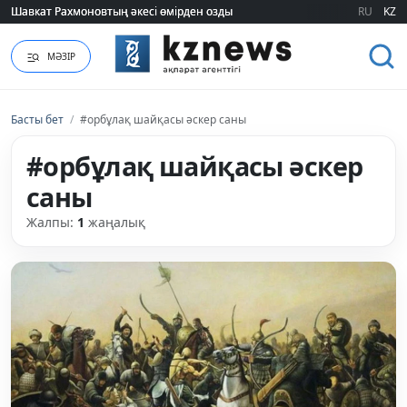
Шавкат Рахмоновтың әкесі өмірден озды
Шавкат Рахмоновтың әкесі өмірден озды
RU
KZ
МӘЗІР
Басты бет
/
#орбұлақ шайқасы әскер саны
#орбұлақ шайқасы әскер
саны
Жалпы:
1
жаңалық