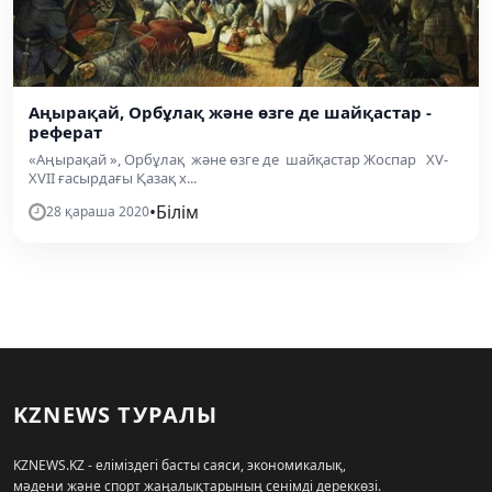
Аңырақай, Орбұлақ және өзге де шайқастар -
реферат
«Аңырақай », Орбұлақ және өзге де шайқастар Жоспар XV-
XVII ғасырдағы Қазақ х...
•
Білім
28 қараша 2020
KZNEWS ТУРАЛЫ
KZNEWS.KZ - еліміздегі басты саяси, экономикалық,
мәдени және спорт жаңалықтарының сенімді дереккөзі.