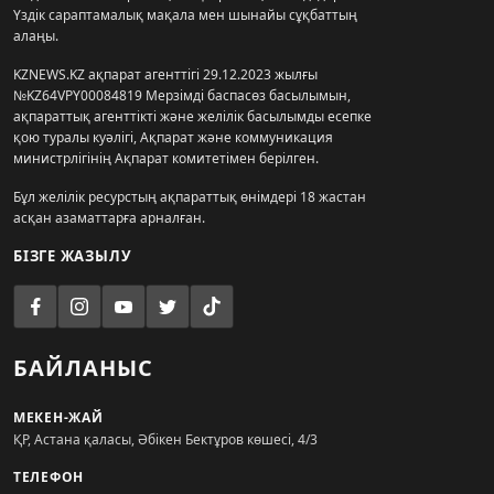
Үздік сараптамалық мақала мен шынайы сұқбаттың
алаңы.
KZNEWS.KZ ақпарат агенттігі 29.12.2023 жылғы
№KZ64VPY00084819 Мерзімді баспасөз басылымын,
ақпараттық агенттікті және желілік басылымды есепке
қою туралы куәлігі, Ақпарат және коммуникация
министрлігінің Ақпарат комитетімен берілген.
Бұл желілік ресурстың ақпараттық өнімдері 18 жастан
асқан азаматтарға арналған.
БІЗГЕ ЖАЗЫЛУ
БАЙЛАНЫС
МЕКЕН-ЖАЙ
ҚР, Астана қаласы, Әбікен Бектұров көшесі, 4/3
ТЕЛЕФОН