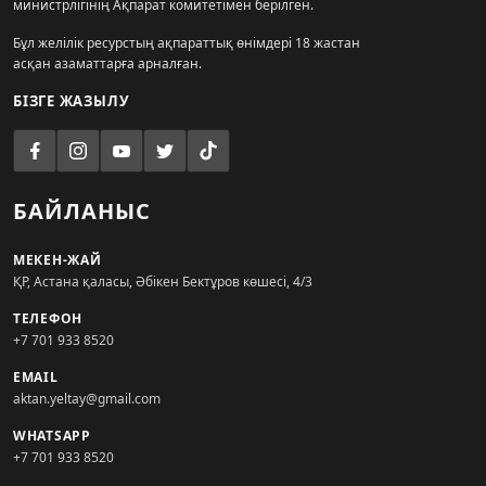
министрлігінің Ақпарат комитетімен берілген.
Бұл желілік ресурстың ақпараттық өнімдері 18 жастан
асқан азаматтарға арналған.
БІЗГЕ ЖАЗЫЛУ
БАЙЛАНЫС
МЕКЕН-ЖАЙ
ҚР, Астана қаласы, Әбікен Бектұров көшесі, 4/3
ТЕЛЕФОН
+7 701 933 8520
EMAIL
aktan.yeltay@gmail.com
WHATSAPP
+7 701 933 8520