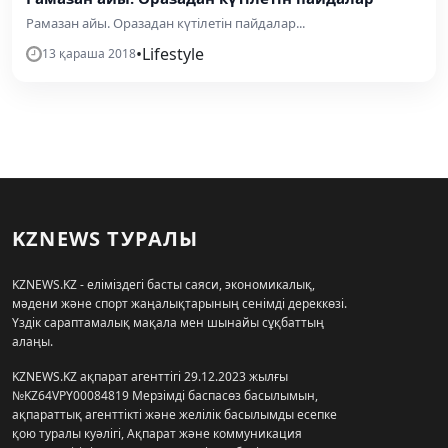
Рамазан айы. Оразадан күтілетін пайдалар...
•
Lifestyle
13 қараша 2018
KZNEWS ТУРАЛЫ
KZNEWS.KZ - еліміздегі басты саяси, экономикалық,
мәдени және спорт жаңалықтарының сенімді дереккөзі.
Үздік сараптамалық мақала мен шынайы сұқбаттың
алаңы.
KZNEWS.KZ ақпарат агенттігі 29.12.2023 жылғы
№KZ64VPY00084819 Мерзімді баспасөз басылымын,
ақпараттық агенттікті және желілік басылымды есепке
қою туралы куәлігі, Ақпарат және коммуникация