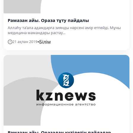
Рамазан айы. Ораза тұту пайдалы
Аллаһу та’ала адамдарға зиянды нәрсені әмір етпейді. Мұны
медицина мамандары растау...
•
Білім
21 ақпан 2019
Рамазан айы. Оразадан күтілетін пайдалар