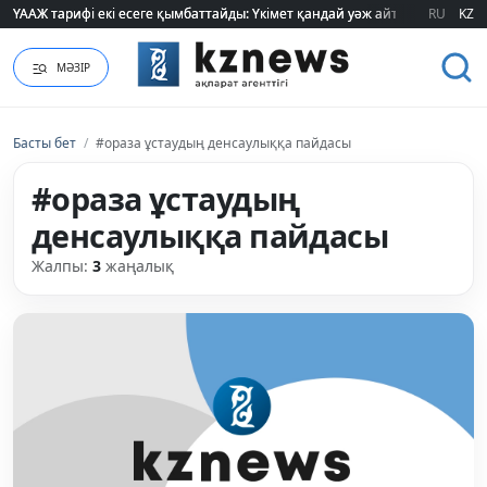
ҮААЖ тарифі екі есеге қымбаттайды: Үкімет қандай уәж айтады?
ҮААЖ тарифі екі есеге қымбаттайды: Үкімет қандай уәж айтады?
RU
KZ
МӘЗІР
Басты бет
/
#ораза ұстаудың денсаулыққа пайдасы
#ораза ұстаудың
денсаулыққа пайдасы
Жалпы:
3
жаңалық