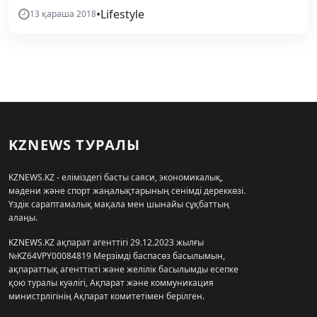
•
Lifestyle
13 қараша 2018
KZNEWS ТУРАЛЫ
KZNEWS.KZ - еліміздегі басты саяси, экономикалық,
мәдени және спорт жаңалықтарының сенімді дереккөзі.
Үздік сараптамалық мақала мен шынайы сұқбаттың
алаңы.
KZNEWS.KZ ақпарат агенттігі 29.12.2023 жылғы
№KZ64VPY00084819 Мерзімді баспасөз басылымын,
ақпараттық агенттікті және желілік басылымды есепке
қою туралы куәлігі, Ақпарат және коммуникация
министрлігінің Ақпарат комитетімен берілген.