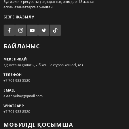
Бұл желілік ресурстың ақпараттық өнімдері 18 жастан
асқан азаматтарға арналған.
БІЗГЕ ЖАЗЫЛУ
БАЙЛАНЫС
МЕКЕН-ЖАЙ
ҚР, Астана қаласы, Әбікен Бектұров көшесі, 4/3
ТЕЛЕФОН
+7 701 933 8520
EMAIL
aktan.yeltay@gmail.com
WHATSAPP
+7 701 933 8520
МОБИЛДІ ҚОСЫМША