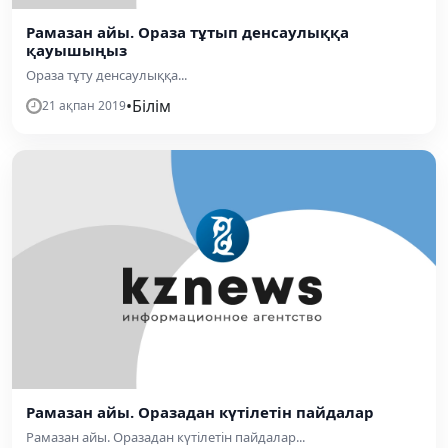
Рамазан айы. Ораза тұтып денсаулыққа
қауышыңыз
Ораза тұту денсаулыққа...
•
Білім
21 ақпан 2019
Рамазан айы. Оразадан күтілетін пайдалар
Рамазан айы. Оразадан күтілетін пайдалар...