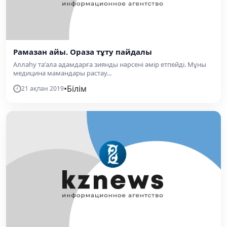
Рамазан айы. Ораза тұту пайдалы
Аллаһу та’ала адамдарға зиянды нәрсені әмір етпейді. Мұны
медицина мамандары растау...
•
Білім
21 ақпан 2019