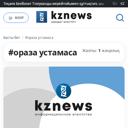
Тоқаев Бекболат Тілеуханды мерейтойымен құттықтап, шығармашылық т
Тоқаев Бекболат Тілеуханды мерейтойымен құттықтап, шығармашылық т
RU
KZ
МӘЗІР
Басты бет
/
#ораза устамаса
#ораза устамаса
Жалпы:
1
жаңалық