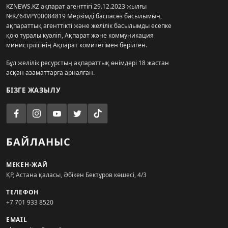
KZNEWS.KZ ақпарат агенттігі 29.12.2023 жылғы
№KZ64VPY00084819 Мерзімді баспасөз басылымын,
ақпараттық агенттікті және желілік басылымды есепке
қою туралы куәлігі, Ақпарат және коммуникация
министрлігінің Ақпарат комитетімен берілген.
Бұл желілік ресурстың ақпараттық өнімдері 18 жастан
асқан азаматтарға арналған.
БІЗГЕ ЖАЗЫЛУ
БАЙЛАНЫС
МЕКЕН-ЖАЙ
ҚР, Астана қаласы, Әбікен Бектұров көшесі, 4/3
ТЕЛЕФОН
+7 701 933 8520
EMAIL