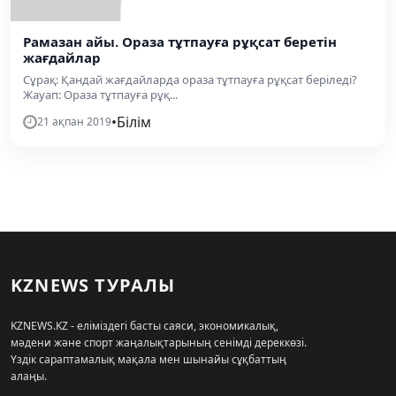
Рамазан айы. Ораза тұтпауға рұқсат беретін
жағдайлар
Сұрақ: Қандай жағдайларда ораза тұтпауға рұқсат беріледі?
Жауап: Ораза тұтпауға рұқ...
•
Білім
21 ақпан 2019
KZNEWS ТУРАЛЫ
KZNEWS.KZ - еліміздегі басты саяси, экономикалық,
мәдени және спорт жаңалықтарының сенімді дереккөзі.
Үздік сараптамалық мақала мен шынайы сұқбаттың
алаңы.