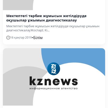
Мектептегі тәрбие жұмысын жетілдіруде
оқушылар ұжымын диагностикалау
Мектептегі тәрбие жұмысын жетілдіруде оқушылар ұжымын
диагностикалауЖоспарІ. Кі...
•
Білім
16 қаңтар 2019