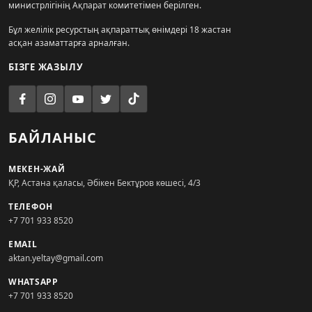
министрлігінің Ақпарат комитетімен берілген.
Бұл желілік ресурстың ақпараттық өнімдері 18 жастан
асқан азаматтарға арналған.
БІЗГЕ ЖАЗЫЛУ
БАЙЛАНЫС
МЕКЕН-ЖАЙ
ҚР, Астана қаласы, Әбікен Бектұров көшесі, 4/3
ТЕЛЕФОН
+7 701 933 8520
EMAIL
aktan.yeltay@gmail.com
WHATSAPP
+7 701 933 8520