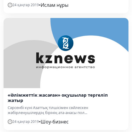
•
Ислам нұры
24 қаңтар 2019
«Әлімжеттік жасаған» оқушылар тергеліп
жатыр
Сәрсенбі күні Азаттық тілшісімен сөйлескен
жәбірленушілердің бірінің ата-анасы пол...
•
Шоу-бизнес
24 қаңтар 2019