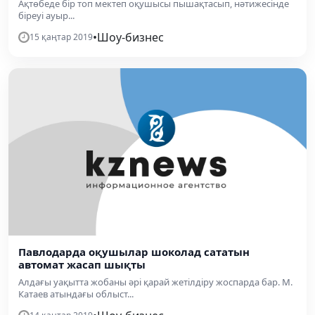
Ақтөбеде бір топ мектеп оқушысы пышақтасып, нәтижесінде
біреуі ауыр...
•
Шоу-бизнес
15 қаңтар 2019
Павлодарда оқушылар шоколад сататын
автомат жасап шықты
Алдағы уақытта жобаны әрі қарай жетілдіру жоспарда бар. М.
Катаев атындағы облыст...