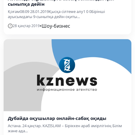
сыныпқа дейін
Қоғам08:09 28.01.2019Қысқа сілтеме алу1 0 0Бірінші
ауысымдағы 9-сыныпқа дейін оқиты...
•
Шоу-бизнес
28 қаңтар 2019
Дубайда оқушылар онлайн-сабақ оқиды
Астана. 24 қаңтар. KAZISLAM – Біріккен араб әмірлігінің Білім
және ада...