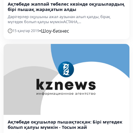
Ақтөбеде жаппай төбелес кезінде оқушылардың
бірі пышақ жарақатын алды
Дәрігерлер оқушыны ажал аузынан алып қалды, бірақ
мүгедек болып қалуы мүмкінАСТАНА,...
•
Шоу-бизнес
15 қаңтар 2019
Ақтөбеде оқушылар пышақтасқан: Бірі мүгедек
болып қалуы мүмкін - Тосын жай