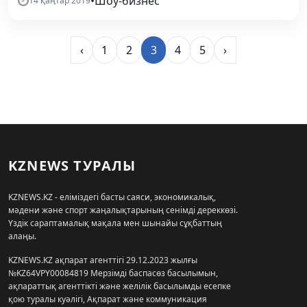
•
Шоу-бизнес
14 қаңтар 2019
‹
1
2
3
4
5
›
KZNEWS ТУРАЛЫ
KZNEWS.KZ - еліміздегі басты саяси, экономикалық,
мәдени және спорт жаңалықтарының сенімді дереккөзі.
Үздік сараптамалық мақала мен шынайы сұқбаттың
алаңы.
KZNEWS.KZ ақпарат агенттігі 29.12.2023 жылғы
№KZ64VPY00084819 Мерзімді баспасөз басылымын,
ақпараттық агенттікті және желілік басылымды есепке
қою туралы куәлігі, Ақпарат және коммуникация