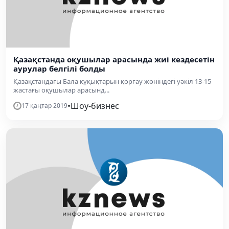
Қазақстанда оқушылар арасында жиі кездесетін
аурулар белгілі болды
Қазақстандағы Бала құқықтарын қорғау жөніндегі уәкіл 13-15
жастағы оқушылар арасынд...
•
Шоу-бизнес
17 қаңтар 2019