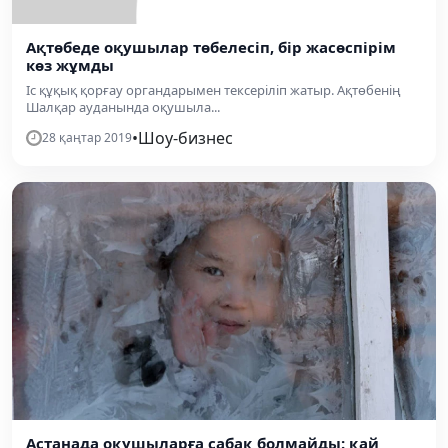
Ақтөбеде оқушылар төбелесіп, бір жасөспірім
көз жұмды
Іс құқық қорғау органдарымен тексеріліп жатыр. Ақтөбенің
Шалқар ауданында оқушыла...
•
Шоу-бизнес
28 қаңтар 2019
Астанада оқушыларға сабақ болмайды: қай