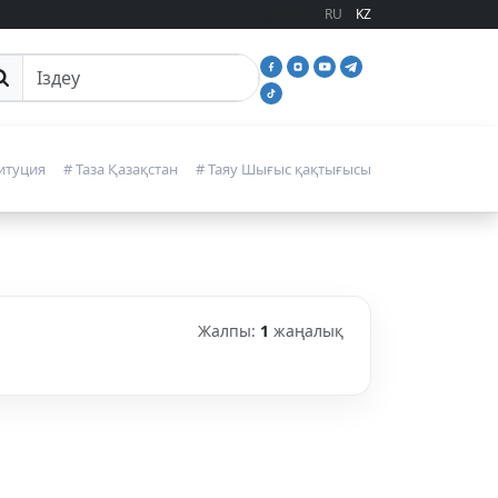
RU
KZ
йттан іздеу
итуция
# Таза Қазақстан
# Таяу Шығыс қақтығысы
Жалпы:
1
жаңалық