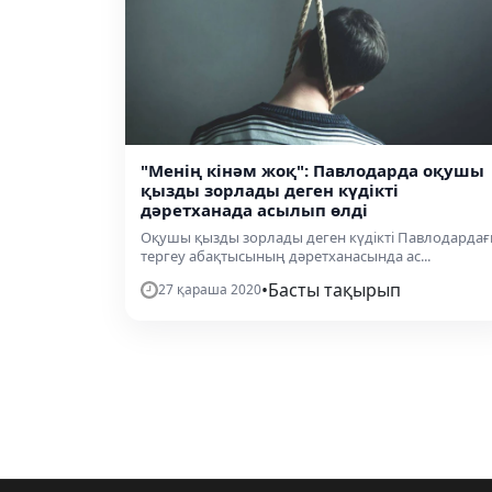
"Менің кінәм жоқ": Павлодарда оқушы
қызды зорлады деген күдікті
дәретханада асылып өлді
Оқушы қызды зорлады деген күдікті Павлодарда
тергеу абақтысының дәретханасында ас...
•
Басты тақырып
27 қараша 2020