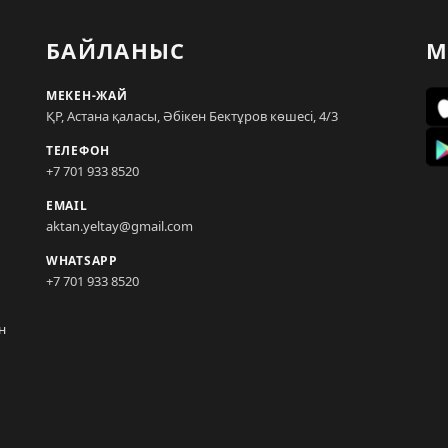
БАЙЛАНЫС
М
МЕКЕН-ЖАЙ
ҚР, Астана қаласы, Әбікен Бектұров көшесі, 4/3
ТЕЛЕФОН
+7 701 933 8520
EMAIL
aktan.yeltay@gmail.com
WHATSAPP
+7 701 933 8520
н