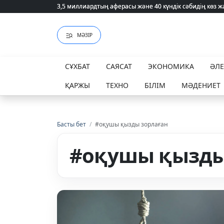
3,5 миллиардтың аферасы және 40 күндік сәбидің көз
3,5 миллиардтың аферасы және 40 күндік сәбидің көз
МӘЗІР
СҰХБАТ
САЯСАТ
ЭКОНОМИКА
ӘЛ
ҚАРЖЫ
ТЕХНО
БІЛІМ
МӘДЕНИЕТ
Басты бет
/
#оқушы қызды зорлаған
#оқушы қызды