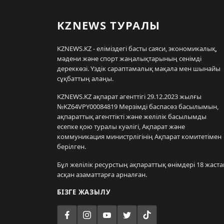
KZNEWS ТУРАЛЫ
KZNEWS.KZ - еліміздегі басты саяси, экономикалық,
мәдени және спорт жаңалықтарының сенімді
дереккөзі. Үздік сараптамалық мақала мен шынайы
сұқбаттың алаңы.
KZNEWS.KZ ақпарат агенттігі 29.12.2023 жылғы
№KZ64VPY00084819 Мерзімді баспасөз басылымын,
ақпараттық агенттікті және желілік басылымды
есепке қою туралы куәлігі, Ақпарат және
коммуникация министрлігінің Ақпарат комитетімен
берілген.
Бұл желілік ресурстың ақпараттық өнімдері 18 жаста
асқан азаматтарға арналған.
БІЗГЕ ЖАЗЫЛУ