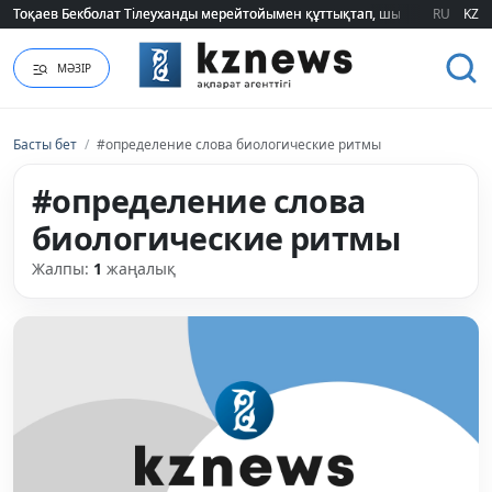
Тоқаев Бекболат Тілеуханды мерейтойымен құттықтап, шығармашылық т
Тоқаев Бекболат Тілеуханды мерейтойымен құттықтап, шығармашылық т
RU
KZ
МӘЗІР
Басты бет
/
#определение слова биологические ритмы
#определение слова
биологические ритмы
Жалпы:
1
жаңалық