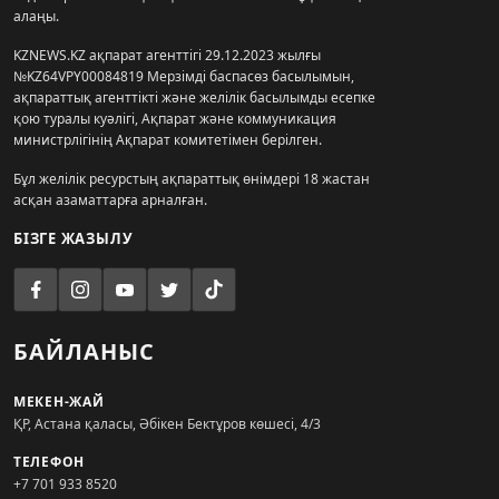
алаңы.
KZNEWS.KZ ақпарат агенттігі 29.12.2023 жылғы
№KZ64VPY00084819 Мерзімді баспасөз басылымын,
ақпараттық агенттікті және желілік басылымды есепке
қою туралы куәлігі, Ақпарат және коммуникация
министрлігінің Ақпарат комитетімен берілген.
Бұл желілік ресурстың ақпараттық өнімдері 18 жастан
асқан азаматтарға арналған.
БІЗГЕ ЖАЗЫЛУ
БАЙЛАНЫС
МЕКЕН-ЖАЙ
ҚР, Астана қаласы, Әбікен Бектұров көшесі, 4/3
ТЕЛЕФОН
+7 701 933 8520