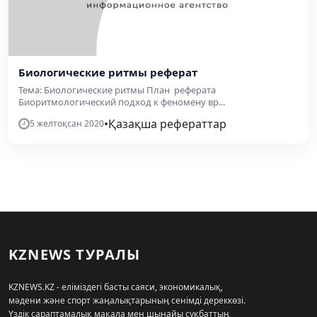
Биологические ритмы реферат
Тема: Биологические ритмы План реферата
Биоритмологический подход к феномену вр...
•
Қазақша рефераттар
5 желтоқсан 2020
KZNEWS ТУРАЛЫ
KZNEWS.KZ - еліміздегі басты саяси, экономикалық,
мәдени және спорт жаңалықтарының сенімді дереккөзі.
Үздік сараптамалық мақала мен шынайы сұқбаттың