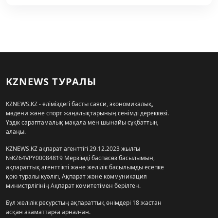
KZNEWS ТУРАЛЫ
KZNEWS.KZ - еліміздегі басты саяси, экономикалық,
мәдени және спорт жаңалықтарының сенімді дереккөзі.
Үздік сараптамалық мақала мен шынайы сұқбаттың
алаңы.
KZNEWS.KZ ақпарат агенттігі 29.12.2023 жылғы
№KZ64VPY00084819 Мерзімді баспасөз басылымын,
ақпараттық агенттікті және желілік басылымды есепке
қою туралы куәлігі, Ақпарат және коммуникация
министрлігінің Ақпарат комитетімен берілген.
Бұл желілік ресурстың ақпараттық өнімдері 18 жастан
асқан азаматтарға арналған.