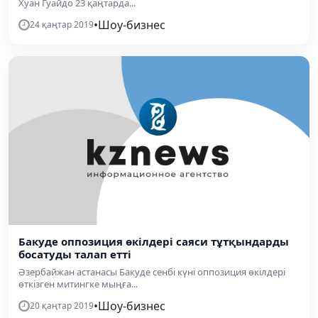
Хуан Гуайдо 23 қаңтарда...
•
Шоу-бизнес
24 қаңтар 2019
Бакуде оппозиция өкілдері саяси тұтқындарды
босатуды талап етті
Әзербайжан астанасы Бакуде сенбі күні оппозиция өкілдері
өткізген митингке мыңға...
•
Шоу-бизнес
20 қаңтар 2019