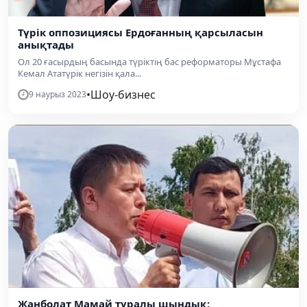
Түрік оппозициясы Ердоғанның қарсыласын
анықтады
Ол 20 ғасырдың басында түріктің бас реформаторы Мұстафа
Кемал Ататүрік негізін қала...
•
Шоу-бизнес
9 наурыз 2023
Жанболат Мамай туралы шындық: