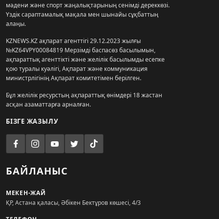
мәдени және спорт жаңалықтарының сенімді дереккөзі.
Үздік сараптамалық мақала мен шынайы сұқбаттың
алаңы.
KZNEWS.KZ ақпарат агенттігі 29.12.2023 жылғы
№KZ64VPY00084819 Мерзімді баспасөз басылымын,
ақпараттық агенттікті және желілік басылымды есепке
қою туралы куәлігі, Ақпарат және коммуникация
министрлігінің Ақпарат комитетімен берілген.
Бұл желілік ресурстың ақпараттық өнімдері 18 жастан
асқан азаматтарға арналған.
БІЗГЕ ЖАЗЫЛУ
БАЙЛАНЫС
МЕКЕН-ЖАЙ
ҚР, Астана қаласы, Әбікен Бектұров көшесі, 4/3