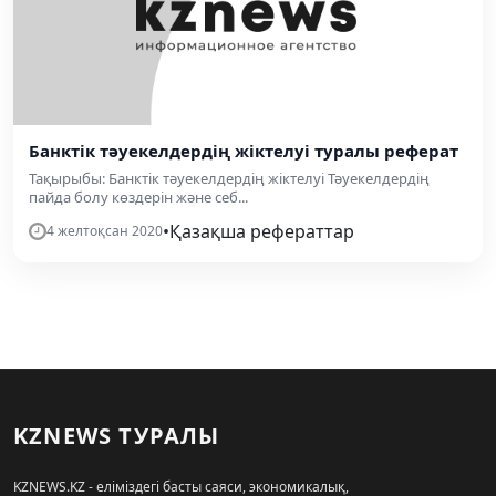
Банктік тәуекелдердің жіктелуі туралы реферат
Тақырыбы: Банктік тәуекелдердің жіктелуі Тәуекелдердің
пайда болу көздерін және себ...
•
Қазақша рефераттар
4 желтоқсан 2020
KZNEWS ТУРАЛЫ
KZNEWS.KZ - еліміздегі басты саяси, экономикалық,