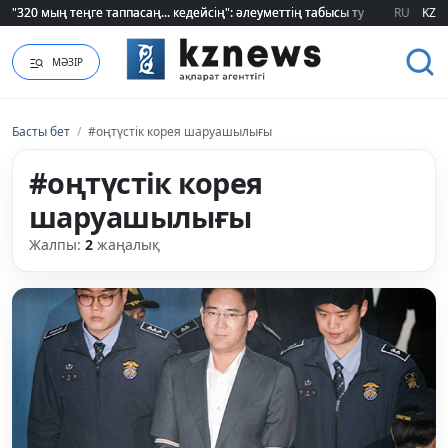
"320 мың теңге таппасаң... кедейсің": әлеуметтің табысы туралы түсінігі ө
"320 мың теңге таппасаң... кедейсің": әлеуметтің табысы туралы түсінігі ө
RU
KZ
МӘЗІР
Басты бет
/
#оңтүстік корея шаруашылығы
#оңтүстік корея
шаруашылығы
Жалпы:
2
жаңалық