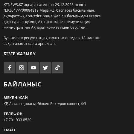
KZNEWS.KZ ақпарат агенттігі 29.12.2023 жылғы
№KZ64VPY00084819 Мерзімді баспасөз басылымын,
ақпараттық агенттікті және желілік басылымды есепке
қою туралы куәлігі, Ақпарат және коммуникация
министрлігінің Ақпарат комитетімен берілген.
Бұл желілік ресурстың ақпараттық өнімдері 18 жастан
асқан азаматтарға арналған.
БІЗГЕ ЖАЗЫЛУ
БАЙЛАНЫС
МЕКЕН-ЖАЙ
ҚР, Астана қаласы, Әбікен Бектұров көшесі, 4/3
ТЕЛЕФОН
+7 701 933 8520
EMAIL