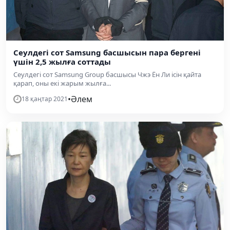
Сеулдегі сот Samsung басшысын пара бергені
үшін 2,5 жылға соттады
Сеулдегі сот Samsung Group басшысы Чжэ Ён Ли ісін қайта
қарап, оны екі жарым жылға...
•
Әлем
18 қаңтар 2021