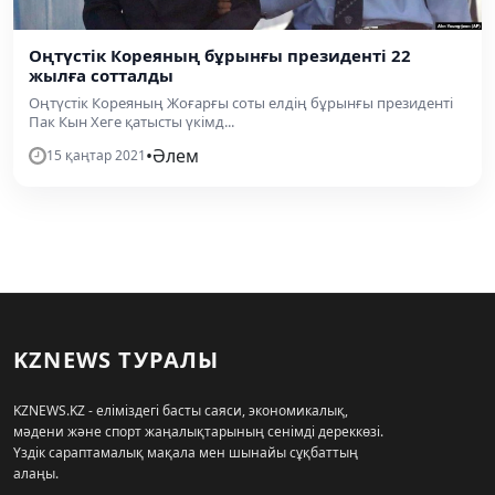
Оңтүстік Кореяның бұрынғы президенті 22
жылға сотталды
Оңтүстік Кореяның Жоғарғы соты елдің бұрынғы президенті
Пак Кын Хеге қатысты үкімд...
•
Әлем
15 қаңтар 2021
KZNEWS ТУРАЛЫ
KZNEWS.KZ - еліміздегі басты саяси, экономикалық,
мәдени және спорт жаңалықтарының сенімді дереккөзі.
Үздік сараптамалық мақала мен шынайы сұқбаттың
алаңы.