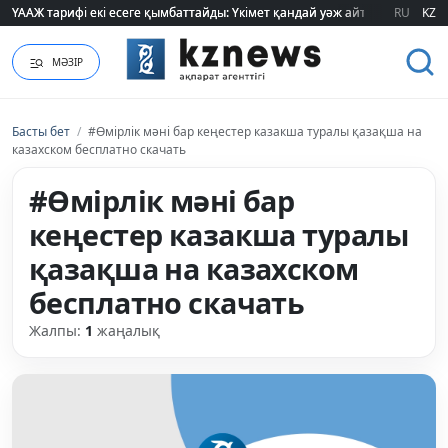
ҮААЖ тарифі екі есеге қымбаттайды: Үкімет қандай уәж айтады?
ҮААЖ тарифі екі есеге қымбаттайды: Үкімет қандай уәж айтады?
RU
KZ
МӘЗІР
Басты бет
/
#Өмірлік мәні бар кеңестер казакша туралы қазақша на
казахском бесплатно скачать
#Өмірлік мәні бар
кеңестер казакша туралы
қазақша на казахском
бесплатно скачать
Жалпы:
1
жаңалық