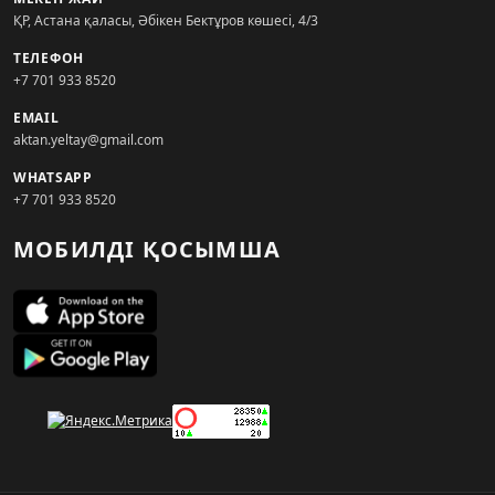
ҚР, Астана қаласы, Әбікен Бектұров көшесі, 4/3
ТЕЛЕФОН
+7 701 933 8520
EMAIL
aktan.yeltay@gmail.com
WHATSAPP
+7 701 933 8520
МОБИЛДІ ҚОСЫМША