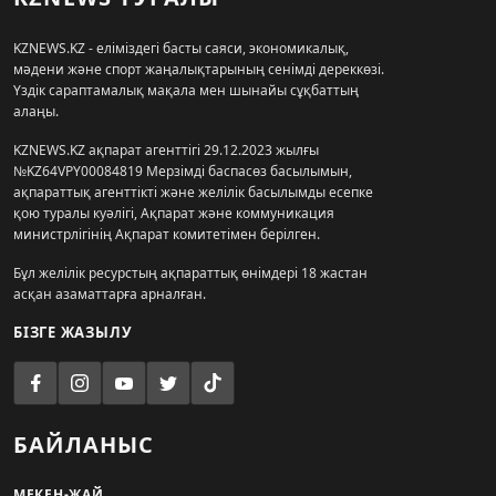
KZNEWS.KZ - еліміздегі басты саяси, экономикалық,
мәдени және спорт жаңалықтарының сенімді дереккөзі.
Үздік сараптамалық мақала мен шынайы сұқбаттың
алаңы.
KZNEWS.KZ ақпарат агенттігі 29.12.2023 жылғы
№KZ64VPY00084819 Мерзімді баспасөз басылымын,
ақпараттық агенттікті және желілік басылымды есепке
қою туралы куәлігі, Ақпарат және коммуникация
министрлігінің Ақпарат комитетімен берілген.
Бұл желілік ресурстың ақпараттық өнімдері 18 жастан
асқан азаматтарға арналған.
БІЗГЕ ЖАЗЫЛУ
БАЙЛАНЫС
МЕКЕН-ЖАЙ