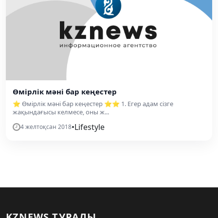
Өмірлік мәні бар кеңестер
⭐ Өмірлік мәні бар кеңестер ⭐⭐ 1. Егер адам сізге
жақындағысы келмесе, оны ж...
•
Lifestyle
4 желтоқсан 2018
KZNEWS ТУРАЛЫ