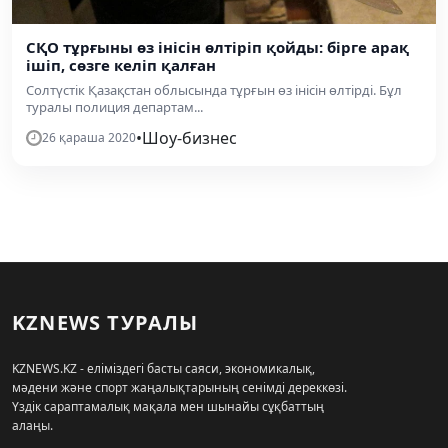
СҚО тұрғыны өз інісін өлтіріп қойды: бірге арақ
ішіп, сөзге келіп қалған
Солтүстік Қазақстан облысында тұрғын өз інісін өлтірді. Бұл
туралы полиция департам...
•
Шоу-бизнес
26 қараша 2020
KZNEWS ТУРАЛЫ
KZNEWS.KZ - еліміздегі басты саяси, экономикалық,
мәдени және спорт жаңалықтарының сенімді дереккөзі.
Үздік сараптамалық мақала мен шынайы сұқбаттың
алаңы.