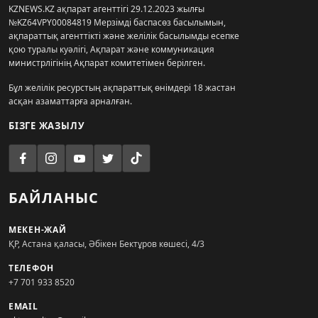
KZNEWS.KZ ақпарат агенттігі 29.12.2023 жылғы
№KZ64VPY00084819 Мерзімді баспасөз басылымын,
ақпараттық агенттікті және желілік басылымды есепке
қою туралы куәлігі, Ақпарат және коммуникация
министрлігінің Ақпарат комитетімен берілген.
Бұл желілік ресурстың ақпараттық өнімдері 18 жастан
асқан азаматтарға арналған.
БІЗГЕ ЖАЗЫЛУ
БАЙЛАНЫС
МЕКЕН-ЖАЙ
ҚР, Астана қаласы, Әбікен Бектұров көшесі, 4/3
ТЕЛЕФОН
+7 701 933 8520
EMAIL