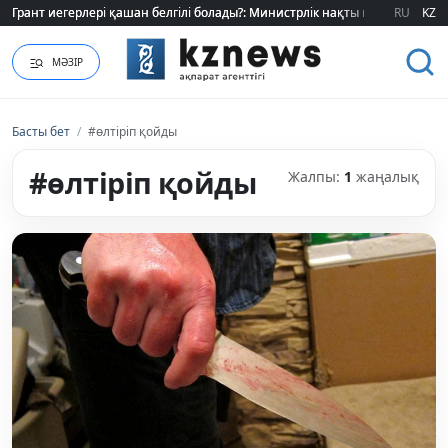
Грант иегерлері қашан белгілі болады?: Министрлік нақты мерзімді атад
Грант иегерлері қашан белгілі болады?: Министрлік нақты мерзімді атад
RU
KZ
МӘЗІР
Басты бет
/
#өлтіріп қойды
#өлтіріп қойды
Жалпы:
1
жаңалық