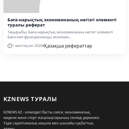
Баға-нарықтық экономиканың негізгі элементі
туралы реферат
Тақырыбы: Баға-нарықтық экономиканың негізгі элементі
Баға-көп функционалды экономи...
•
Қазақша рефераттар
1 желтоқсан 2020
KZNEWS ТУРАЛЫ
KZNEWS.KZ - еліміздегі басты саяси, экономикалық,
мәдени және спорт жаңалықтарының сенімді дереккөзі.
Үздік сараптамалық мақала мен шынайы сұқбаттың
алаңы.