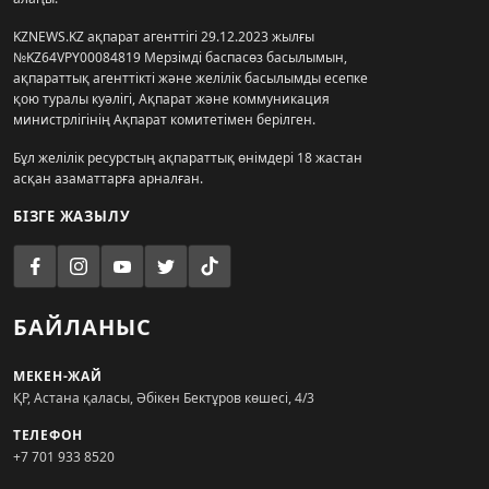
KZNEWS.KZ ақпарат агенттігі 29.12.2023 жылғы
№KZ64VPY00084819 Мерзімді баспасөз басылымын,
ақпараттық агенттікті және желілік басылымды есепке
қою туралы куәлігі, Ақпарат және коммуникация
министрлігінің Ақпарат комитетімен берілген.
Бұл желілік ресурстың ақпараттық өнімдері 18 жастан
асқан азаматтарға арналған.
БІЗГЕ ЖАЗЫЛУ
БАЙЛАНЫС
МЕКЕН-ЖАЙ
ҚР, Астана қаласы, Әбікен Бектұров көшесі, 4/3
ТЕЛЕФОН
+7 701 933 8520