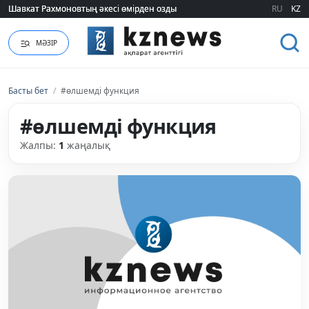
Шавкат Рахмоновтың әкесі өмірден озды
Шавкат Рахмоновтың әкесі өмірден озды
RU
KZ
МӘЗІР
Басты бет
/
#өлшемді функция
#өлшемді функция
Жалпы:
1
жаңалық