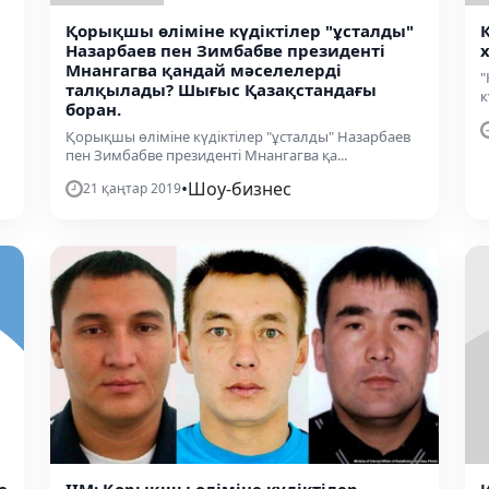
Қорықшы өліміне күдіктілер "ұсталды"
Назарбаев пен Зимбабве президенті
Мнангагва қандай мәселелерді
"
талқылады? Шығыс Қазақстандағы
к
боран.
Қорықшы өліміне күдіктілер "ұсталды" Назарбаев
пен Зимбабве президенті Мнангагва қа...
•
Шоу-бизнес
21 қаңтар 2019