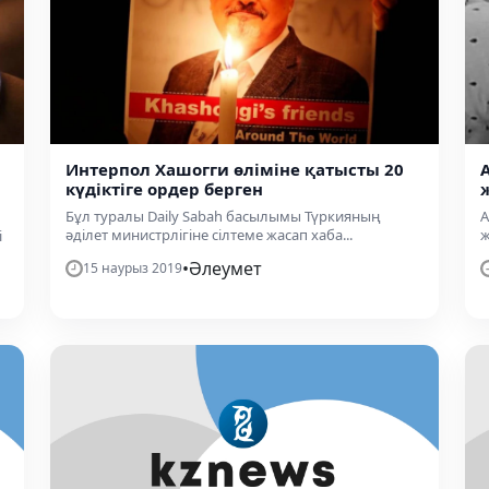
Интерпол Хашогги өліміне қатысты 20
күдіктіге ордер берген
Бұл туралы Daily Sabah басылымы Түркияның
А
әділет министрлігіне сілтеме жасап хаба...
ж
і
•
Әлеумет
15 наурыз 2019