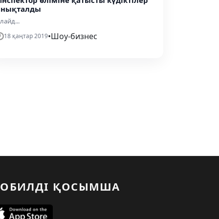
Инспектор өліміне қатысты күдіктілер
анықталды
лайд...
•
Шоу-бизнес
18 қаңтар 2019
ОБИЛДІ ҚОСЫМША