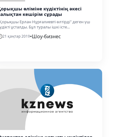
Қорықшы өліміне күдіктінің әкесі
халықтан кешірім сұрады
Қорықшы Ерлан Нұрғалиевті өлтірді" деген үш
үдікті ұсталды. Бұл туралы ішкі істе...
•
Шоу-бизнес
21 қаңтар 2019