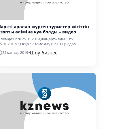
Паркті аралап жүрген туристер жігіттің
азапты өліміне куә болды – видео
лемде13:20 25.01.2019(Жаңартылды 13:51
5.01.2019) Қысқа сілтеме алу196 0 0Ер адам...
•
Шоу-бизнес
25 қаңтар 2019