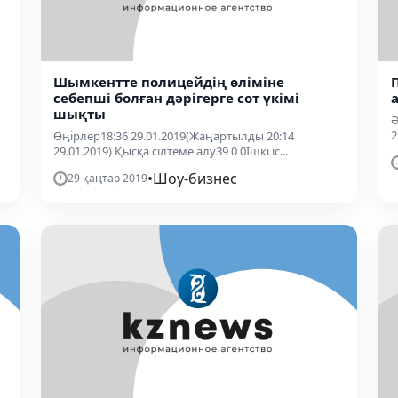
Шымкентте полицейдің өліміне
себепші болған дәрігерге сот үкімі
шықты
Ә
2
Өңірлер18:36 29.01.2019(Жаңартылды 20:14
29.01.2019) Қысқа сілтеме алу39 0 0Ішкі іс...
•
Шоу-бизнес
29 қаңтар 2019