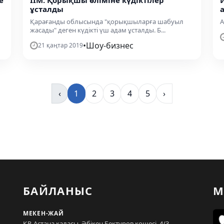
е
ІІМ: Қорықшы өліміне күдіктілер
ұсталды
Қарағанды облысында "қорықшыларға шабуыл
А
жасады" деген күдікті үш адам ұсталды. Б...
•
Шоу-бизнес
21 қаңтар 2019
‹
1
2
3
4
5
›
БАЙЛАНЫС
М
МЕКЕН-ЖАЙ
ҚР, Астана қаласы, Әбікен Бектұров көшесі, 4/3