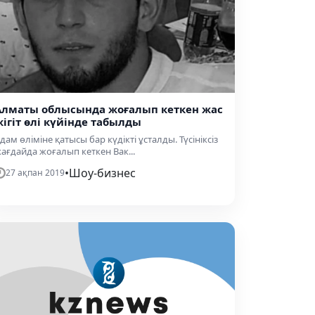
Алматы облысында жоғалып кеткен жас
жігіт өлі күйінде табылды
дам өліміне қатысы бар күдікті ұсталды. Түсініксіз
ағдайда жоғалып кеткен Вак...
•
Шоу-бизнес
27 ақпан 2019