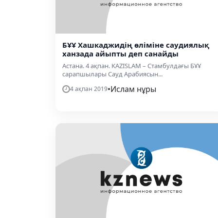
БҰҰ Хашкаджидің өліміне саудиялық
ханзада айыпты деп санайды
Астана. 4 ақпан. KAZISLAM – Стамбулдағы БҰҰ
сарапшылары Сауд Арабиясын...
•
Ислам нұры
4 ақпан 2019