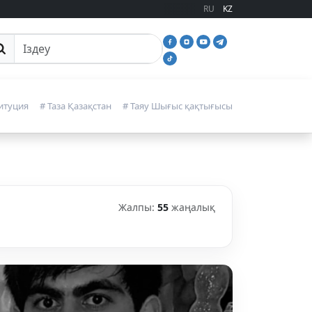
RU
KZ
йттан іздеу
итуция
# Таза Қазақстан
# Таяу Шығыс қақтығысы
Жалпы:
55
жаңалық