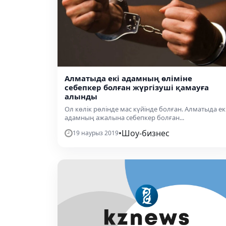
Алматыда екі адамның өліміне
себепкер болған жүргізуші қамауға
алынды
Ол көлік рөлінде мас күйінде болған. Алматыда ек
адамның ажалына себепкер болған...
•
Шоу-бизнес
19 наурыз 2019