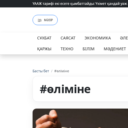
ҮААЖ тарифі екі есеге қымбаттайды: Үкімет қандай уәж
ҮААЖ тарифі екі есеге қымбаттайды: Үкімет қандай уәж
МӘЗІР
СҰХБАТ
САЯСАТ
ЭКОНОМИКА
ӘЛ
ҚАРЖЫ
ТЕХНО
БІЛІМ
МӘДЕНИЕТ
Басты бет
/
#өліміне
#өліміне