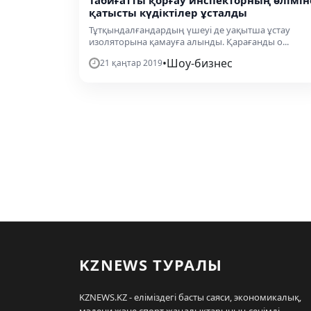
Табиғатты қорғау инспекторның өлімін
қатысты күдіктілер ұсталды
Тұтқындалғандардың үшеуі де уақытша ұстау
изоляторына қамауға алынды. Қарағанды о...
•
Шоу-бизнес
21 қаңтар 2019
KZNEWS ТУРАЛЫ
KZNEWS.KZ - еліміздегі басты саяси, экономикалық,