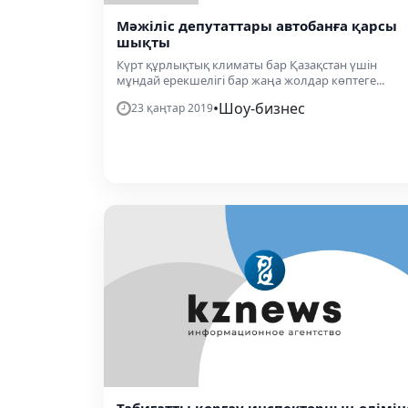
Мәжіліс депутаттары автобанға қарсы
шықты
Күрт құрлықтық климаты бар Қазақстан үшін
мұндай ерекшелігі бар жаңа жолдар көптеге...
•
Шоу-бизнес
23 қаңтар 2019