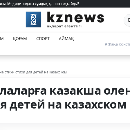
 жасы: Медицинадағы сұмдық қашан тоқтайды?
 жасы: Медицинадағы сұмдық қашан тоқтайды?
Са
ЕМ
ҚОҒАМ
СПОРТ
АЙМАҚ
# Жаңа Конст
ие стихи стихи для детей на казахском
алаларға казакша оле
я детей на казахском