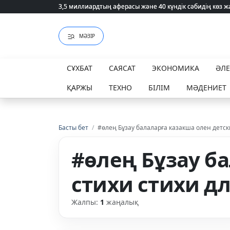
3,5 миллиардтың аферасы және 40 күндік сәбидің көз
3,5 миллиардтың аферасы және 40 күндік сәбидің көз
МӘЗІР
СҰХБАТ
САЯСАТ
ЭКОНОМИКА
ӘЛ
ҚАРЖЫ
ТЕХНО
БІЛІМ
МӘДЕНИЕТ
Басты бет
/
#өлең Бұзау балаларға казакша олен детск
#өлең Бұзау б
стихи стихи дл
Жалпы:
1
жаңалық