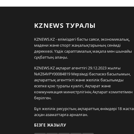
KZNEWS ТУРАЛЫ
KZNEWS.KZ - еліміздегі басты саяси, экономикалық,
мәдени және спорт жаңалықтарының сенімді
дереккөзі. Үздік сараптамалық мақала мен шынайы
сұқбаттың алаңы.
KZNEWS.KZ ақпарат агенттігі 29.12.2023 жылғы
№KZ64VPY00084819 Мерзімді баспасөз басылымын,
ақпараттық агенттікті және желілік басылымды
есепке қою туралы куәлігі, Ақпарат және
коммуникация министрлігінің Ақпарат комитетімен
берілген.
Бұл желілік ресурстың ақпараттық өнімдері 18 жаста
асқан азаматтарға арналған.
БІЗГЕ ЖАЗЫЛУ