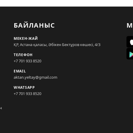
БАЙЛАНЫС
М
МЕКЕН-ЖАЙ
ҚР, Астана қаласы, Әбікен Бектұров көшесі, 4/3
ТЕЛЕФОН
+7 701 933 8520
EMAIL
aktan.yeltay@gmail.com
WHATSAPP
+7 701 933 8520
н