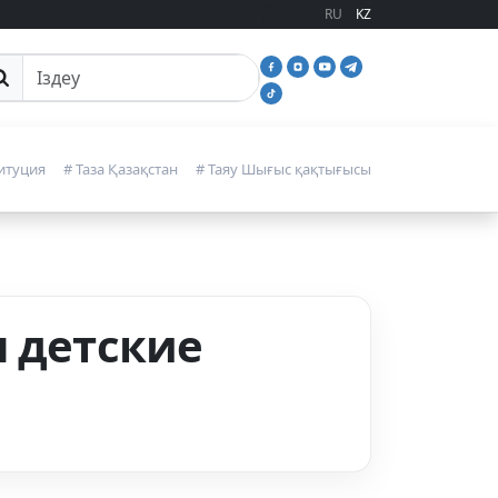
RU
KZ
йттан іздеу
итуция
# Таза Қазақстан
# Таяу Шығыс қақтығысы
н детские