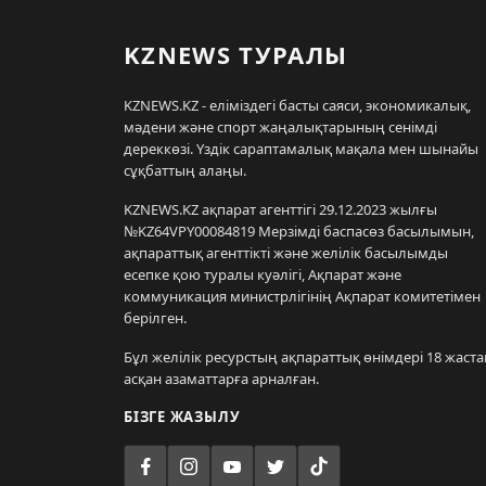
KZNEWS ТУРАЛЫ
KZNEWS.KZ - еліміздегі басты саяси, экономикалық,
мәдени және спорт жаңалықтарының сенімді
дереккөзі. Үздік сараптамалық мақала мен шынайы
сұқбаттың алаңы.
KZNEWS.KZ ақпарат агенттігі 29.12.2023 жылғы
№KZ64VPY00084819 Мерзімді баспасөз басылымын,
ақпараттық агенттікті және желілік басылымды
есепке қою туралы куәлігі, Ақпарат және
коммуникация министрлігінің Ақпарат комитетімен
берілген.
Бұл желілік ресурстың ақпараттық өнімдері 18 жаста
асқан азаматтарға арналған.
БІЗГЕ ЖАЗЫЛУ