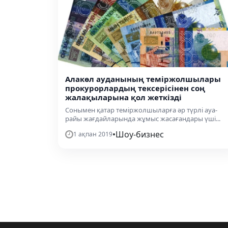
Алакөл ауданының теміржолшылары
прокурорлардың тексерісінен соң
жалақыларына қол жеткізді
Сонымен қатар теміржолшыларға әр түрлі ауа-
райы жағдайларында жұмыс жасағандары үші...
•
Шоу-бизнес
1 ақпан 2019