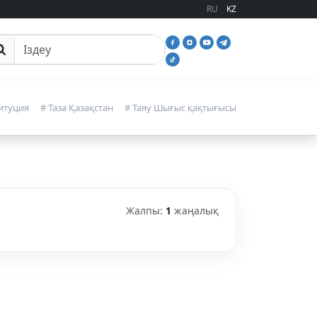
RU
KZ
йттан іздеу
итуция
# Таза Қазақстан
# Таяу Шығыс қақтығысы
Жалпы:
1
жаңалық