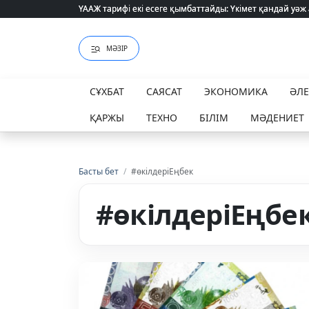
ҮААЖ тарифі екі есеге қымбаттайды: Үкімет қандай уәж
ҮААЖ тарифі екі есеге қымбаттайды: Үкімет қандай уәж
МӘЗІР
СҰХБАТ
САЯСАТ
ЭКОНОМИКА
ӘЛ
ҚАРЖЫ
ТЕХНО
БІЛІМ
МӘДЕНИЕТ
Басты бет
/
#өкілдеріЕңбек
#өкілдеріЕңбе