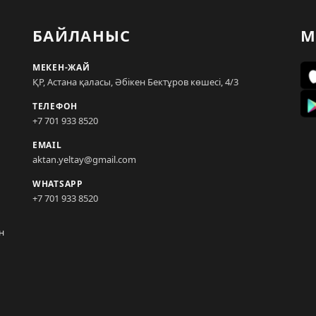
БАЙЛАНЫС
М
МЕКЕН-ЖАЙ
ҚР, Астана қаласы, Әбікен Бектұров көшесі, 4/3
ТЕЛЕФОН
+7 701 933 8520
EMAIL
aktan.yeltay@gmail.com
WHATSAPP
+7 701 933 8520
н