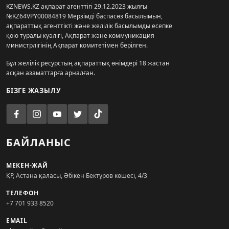
KZNEWS.KZ ақпарат агенттігі 29.12.2023 жылғы
№KZ64VPY00084819 Мерзімді баспасөз басылымын,
ақпараттық агенттікті және желілік басылымды есепке
қою туралы куәлігі, Ақпарат және коммуникация
министрлігінің Ақпарат комитетімен берілген.
Бұл желілік ресурстың ақпараттық өнімдері 18 жастан
асқан азаматтарға арналған.
БІЗГЕ ЖАЗЫЛУ
БАЙЛАНЫС
МЕКЕН-ЖАЙ
ҚР, Астана қаласы, Әбікен Бектұров көшесі, 4/3
ТЕЛЕФОН
+7 701 933 8520
EMAIL