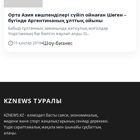
Орта Азия көшпенділері сүйіп ойнаған Шөген –
бүгінде Аргентинаның ұлттық ойыны
Бабыр сұлтанның заманында жетісулық моғолдар
Үндістанның бір бөлігін жаулап алды. О...
•
Шоу-бизнес
15 қаңтар 2019
KZNEWS ТУРАЛЫ
KZNEWS.KZ - еліміздегі басты саяси, экономикалық,
мәдени және спорт жаңалықтарының сенімді дереккөзі.
Үздік сараптамалық мақала мен шынайы сұқбаттың
алаңы.