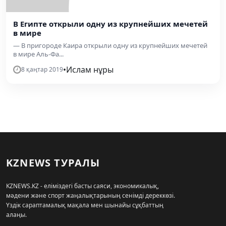
В Египте открыли одну из крупнейших мечетей
в мире
— В пригороде Каира открыли одну из крупнейших мечетей
в мире Аль-Фа...
•
Ислам нұры
8 қаңтар 2019
KZNEWS ТУРАЛЫ
KZNEWS.KZ - еліміздегі басты саяси, экономикалық,
мәдени және спорт жаңалықтарының сенімді дереккөзі.
Үздік сараптамалық мақала мен шынайы сұқбаттың
алаңы.