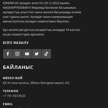
KZNEWS.KZ ақпарат агенттігі 29.12.2023 жылғы
№KZ64VPY00084819 Мерзімді баспасөз басылымын,
ақпараттық агенттікті және желілік басылымды есепке
қою туралы куәлігі, Ақпарат және коммуникация
министрлігінің Ақпарат комитетімен берілген.
Бұл желілік ресурстың ақпараттық өнімдері 18 жастан
асқан азаматтарға арналған.
БІЗГЕ ЖАЗЫЛУ
БАЙЛАНЫС
МЕКЕН-ЖАЙ
ҚР, Астана қаласы, Әбікен Бектұров көшесі, 4/3
ТЕЛЕФОН
+7 701 933 8520
EMAIL