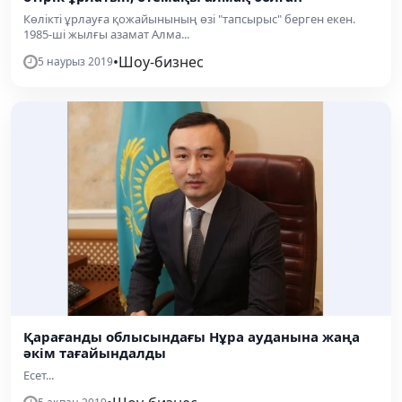
Көлікті ұрлауға қожайынының өзі "тапсырыс" берген екен.
1985-ші жылғы азамат Алма...
•
Шоу-бизнес
5 наурыз 2019
Қарағанды облысындағы Нұра ауданына жаңа
әкім тағайындалды
Есет...