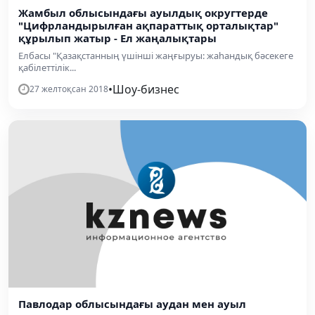
Жамбыл облысындағы ауылдық округтерде
"Цифрландырылған ақпараттық орталықтар"
құрылып жатыр - Ел жаңалықтары
Елбасы "Қазақстанның үшінші жаңғыруы: жаһандық бәсекеге
қабілеттілік...
•
Шоу-бизнес
27 желтоқсан 2018
Павлодар облысындағы аудан мен ауыл