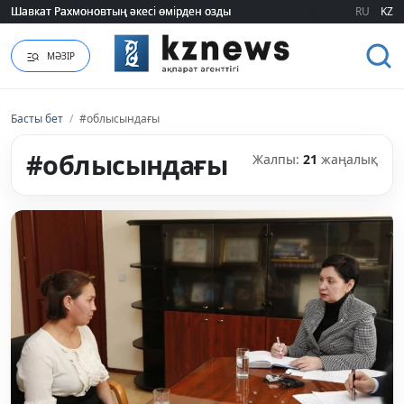
Шавкат Рахмоновтың әкесі өмірден озды
Шавкат Рахмоновтың әкесі өмірден озды
RU
KZ
МӘЗІР
Басты бет
/
#облысындағы
#облысындағы
Жалпы:
21
жаңалық