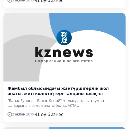
•
Шоу-бизнес
5 ақпан 2019
Жамбыл облысындағы жантүршігерлік жол
апаты: жеті көліктің күл-талқаны шықты
"Батыс Еуропа – Батыс Қытай" жолында қалың тұман
салдарынан ірі жол апаты болдыАСТА...
•
Шоу-бизнес
2 ақпан 2019