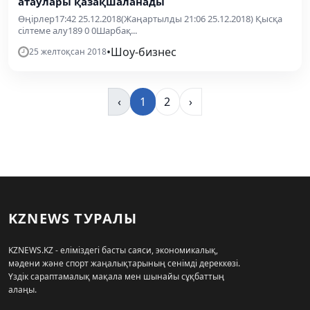
атаулары қазақшаланады
Өңірлер17:42 25.12.2018(Жаңартылды 21:06 25.12.2018) Қысқа
сілтеме алу189 0 0Шарбақ...
•
Шоу-бизнес
25 желтоқсан 2018
‹
1
2
›
KZNEWS ТУРАЛЫ
KZNEWS.KZ - еліміздегі басты саяси, экономикалық,
мәдени және спорт жаңалықтарының сенімді дереккөзі.
Үздік сараптамалық мақала мен шынайы сұқбаттың
алаңы.