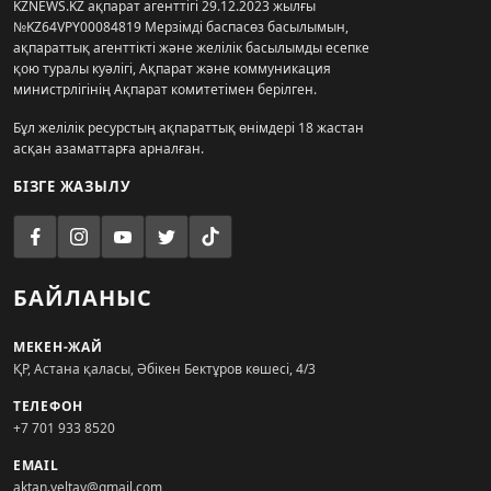
KZNEWS.KZ ақпарат агенттігі 29.12.2023 жылғы
№KZ64VPY00084819 Мерзімді баспасөз басылымын,
ақпараттық агенттікті және желілік басылымды есепке
қою туралы куәлігі, Ақпарат және коммуникация
министрлігінің Ақпарат комитетімен берілген.
Бұл желілік ресурстың ақпараттық өнімдері 18 жастан
асқан азаматтарға арналған.
БІЗГЕ ЖАЗЫЛУ
БАЙЛАНЫС
МЕКЕН-ЖАЙ
ҚР, Астана қаласы, Әбікен Бектұров көшесі, 4/3
ТЕЛЕФОН
+7 701 933 8520
EMAIL
aktan.yeltay@gmail.com