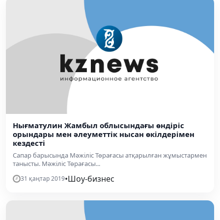
Нығматулин Жамбыл облысындағы өндіріс
орындары мен әлеуметтік нысан өкілдерімен
кездесті
Сапар барысында Мәжіліс Төрағасы атқарылған жұмыстармен
танысты. Мәжіліс Төрағасы...
•
Шоу-бизнес
31 қаңтар 2019