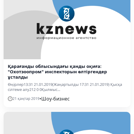
Қарағанды облысындағы қанды оқиға:
"Охотзоопром" инспекторын өлтіргендер
ұсталды
Өңірлер13:31 21.01.2019(Жаңартылды 17:31 21.01.2019) Қысқа
сілтеме алу212 0 0Қылмыс...
•
Шоу-бизнес
21 қаңтар 2019