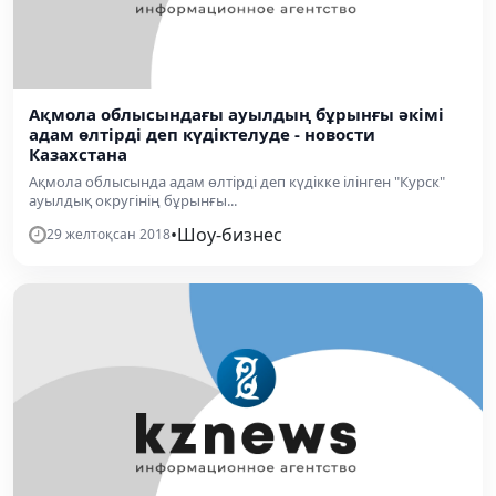
Ақмола облысындағы ауылдың бұрынғы әкімі
адам өлтірді деп күдіктелуде - новости
Казахстана
Ақмола облысында адам өлтірді деп күдікке ілінген "Курск"
ауылдық округінің бұрынғы...
•
Шоу-бизнес
29 желтоқсан 2018