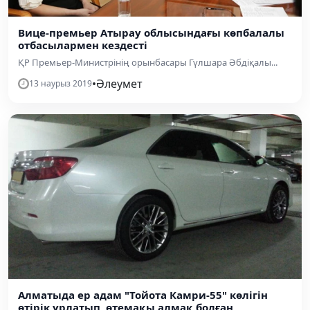
Вице-премьер Атырау облысындағы көпбалалы
отбасылармен кездесті
ҚР Премьер-Министрінің орынбасары Гүлшара Әбдіқалы...
•
Әлеумет
13 наурыз 2019
Алматыда ер адам "Тойота Камри-55" көлігін
өтірік ұрлатып, өтемақы алмақ болған