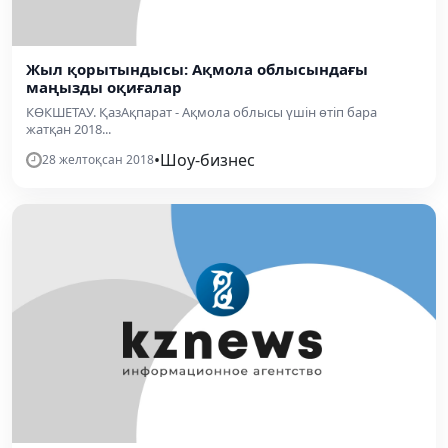
Жыл қорытындысы: Ақмола облысындағы
маңызды оқиғалар
КӨКШЕТАУ. ҚазАқпарат - Ақмола облысы үшін өтіп бара
жатқан 2018...
•
Шоу-бизнес
28 желтоқсан 2018