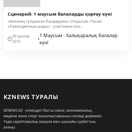
Сценарий: 1 маусым балаларды қорғау күні
«Өлкенің гүлденген балдәурені» Открытие. Песня:
«Разноцветные шары» - участники кон...
1 Маусым - Халықаралық балалар
30 қаңтар
•
2019
күні
KZNEWS ТУРАЛЫ
KZNEWS.KZ - еліміздегі басты саяси, экономикалық,
мәдени және спорт жаңалықтарының сенімді дереккөзі.
Үздік сараптамалық мақала мен шынайы сұқбаттың
алаңы.