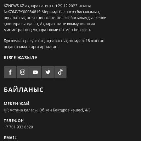
KZNEWS.KZ ақпарат агенттігі 29.12.2023 жылғы
№KZ64VPY00084819 Мерзімді баспасөз басылымын,
ақпараттық агенттікті және желілік басылымды есепке
қою туралы куәлігі, Ақпарат және коммуникация
министрлігінің Ақпарат комитетімен берілген.
Бұл желілік ресурстың ақпараттық өнімдері 18 жастан
асқан азаматтарға арналған.
БІЗГЕ ЖАЗЫЛУ
БАЙЛАНЫС
МЕКЕН-ЖАЙ
ҚР, Астана қаласы, Әбікен Бектұров көшесі, 4/3
ТЕЛЕФОН
+7 701 933 8520
EMAIL