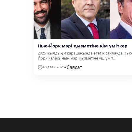
Нью-Йорк мэрі қызметіне кім үміткер
2025 жылдың 4 қарашасында өтетін сайлауда Нью
Йорк қаласының мэрі қызметіне үш үміт...
•
Саясат
4 қазан 2025