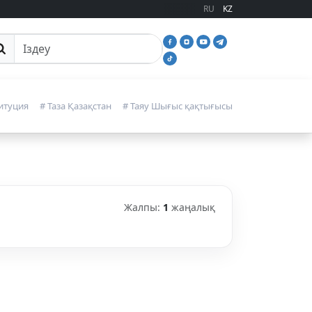
RU
KZ
йттан іздеу
итуция
# Таза Қазақстан
# Таяу Шығыс қақтығысы
Жалпы:
1
жаңалық