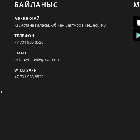
БАЙЛАНЫС
М
МЕКЕН-ЖАЙ
ҚР, Астана қаласы, Әбікен Бектұров көшесі, 4/3
ТЕЛЕФОН
+7 701 933 8520
EMAIL
aktan.yeltay@gmail.com
WHATSAPP
+7 701 933 8520
н