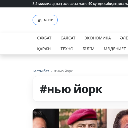
3,5 миллиардтың аферасы және 40 күндік сәбидің көз
3,5 миллиардтың аферасы және 40 күндік сәбидің көз
МӘЗІР
СҰХБАТ
САЯСАТ
ЭКОНОМИКА
ӘЛ
ҚАРЖЫ
ТЕХНО
БІЛІМ
МӘДЕНИЕТ
Басты бет
/
#нью йорк
#нью йорк