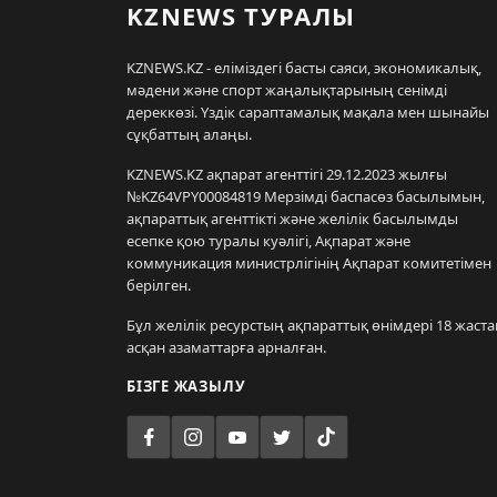
KZNEWS ТУРАЛЫ
KZNEWS.KZ - еліміздегі басты саяси, экономикалық,
мәдени және спорт жаңалықтарының сенімді
дереккөзі. Үздік сараптамалық мақала мен шынайы
сұқбаттың алаңы.
KZNEWS.KZ ақпарат агенттігі 29.12.2023 жылғы
№KZ64VPY00084819 Мерзімді баспасөз басылымын,
ақпараттық агенттікті және желілік басылымды
есепке қою туралы куәлігі, Ақпарат және
коммуникация министрлігінің Ақпарат комитетімен
берілген.
Бұл желілік ресурстың ақпараттық өнімдері 18 жаста
асқан азаматтарға арналған.
БІЗГЕ ЖАЗЫЛУ