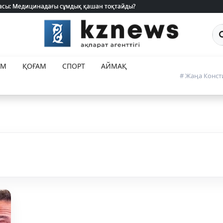
 жасы: Медицинадағы сұмдық қашан тоқтайды?
 жасы: Медицинадағы сұмдық қашан тоқтайды?
Са
ЕМ
ҚОҒАМ
СПОРТ
АЙМАҚ
# Жаңа Конст