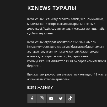
KZNEWS ТУРАЛЫ
KZNEWS.KZ - еліміздегі басты саяси, экономикалық,
мәдени және спорт жаңалықтарының сенімді
дереккөзі. Үздік сараптамалық мақала мен шынайы
сұқбаттың алаңы.
KZNEWS.KZ ақпарат агенттігі 29.12.2023 жылғы
№KZ64VPY00084819 Мерзімді баспасөз басылымын,
ақпараттық агенттікті және желілік басылымды
есепке қою туралы куәлігі, Ақпарат және
коммуникация министрлігінің Ақпарат комитетімен
берілген.
Бұл желілік ресурстың ақпараттық өнімдері 18 жаста
асқан азаматтарға арналған.
БІЗГЕ ЖАЗЫЛУ