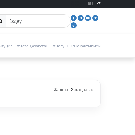
RU
KZ
йттан іздеу
итуция
# Таза Қазақстан
# Таяу Шығыс қақтығысы
Жалпы:
2
жаңалық