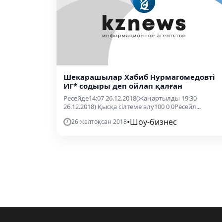
Шекарашылар Хабиб Нурмагомедовті
ИГ* содыры деп ойлап қалған
Ресейде14:07 26.12.2018(Жаңартылды 19:30
26.12.2018) Қысқа сілтеме алу100 0 0Ресейл...
•
Шоу-бизнес
26 желтоқсан 2018