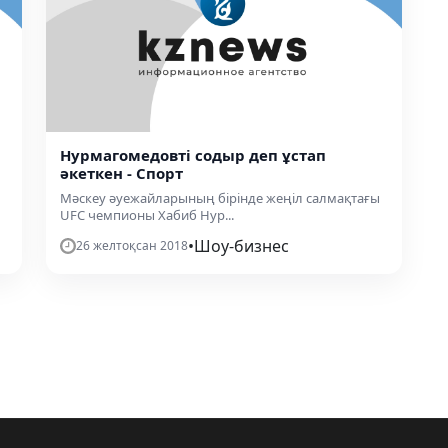
Нурмагомедовті содыр деп ұстап
әкеткен - Спорт
Мәскеу әуежайларының бірінде жеңіл салмақтағы
UFC чемпионы Хабиб Нур...
•
Шоу-бизнес
26 желтоқсан 2018