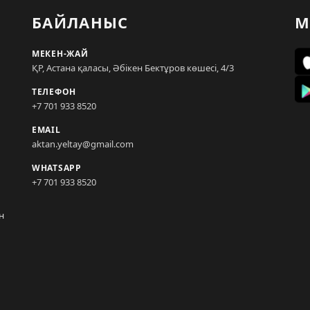
БАЙЛАНЫС
М
МЕКЕН-ЖАЙ
ҚР, Астана қаласы, Әбікен Бектұров көшесі, 4/3
ТЕЛЕФОН
+7 701 933 8520
EMAIL
aktan.yeltay@gmail.com
WHATSAPP
+7 701 933 8520
н