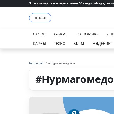
3,5 миллиардтың аферасы және 40 күндік сәбидің көз
3,5 миллиардтың аферасы және 40 күндік сәбидің көз
МӘЗІР
СҰХБАТ
САЯСАТ
ЭКОНОМИКА
ӘЛ
ҚАРЖЫ
ТЕХНО
БІЛІМ
МӘДЕНИЕТ
Басты бет
/
#Нурмагомедовті
#Нурмагомедо