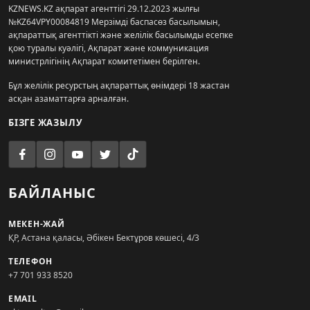
KZNEWS.KZ ақпарат агенттігі 29.12.2023 жылғы
№KZ64VPY00084819 Мерзімді баспасөз басылымын,
ақпараттық агенттікті және желілік басылымды есепке
қою туралы куәлігі, Ақпарат және коммуникация
министрлігінің Ақпарат комитетімен берілген.
Бұл желілік ресурстың ақпараттық өнімдері 18 жастан
асқан азаматтарға арналған.
БІЗГЕ ЖАЗЫЛУ
БАЙЛАНЫС
МЕКЕН-ЖАЙ
ҚР, Астана қаласы, Әбікен Бектұров көшесі, 4/3
ТЕЛЕФОН
+7 701 933 8520
EMAIL