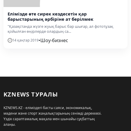
Елімізде өте сирек кездесетін қар
барыстарының әрбіріне ат берілмек
"Қазақстанда жүзге жуық барыс бар шығар, ал фототұзақ
қойылған өңірлерде олардың са...
•
Шоу-бизнес
14 қаңтар 2019
KZNEWS ТУРАЛЫ
KZNEWS.KZ - еліміздегі басты саяси, экономикалық,
мәдени және спорт жаңалықтарының сенімді дереккөзі.
Үздік сараптамалық мақала мен шынайы сұқбаттың
алаңы.