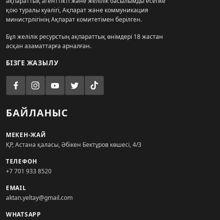
ақпараттық агенттікті және желілік басылымды есепке
қою туралы куәлігі, Ақпарат және коммуникация
министрлігінің Ақпарат комитетімен берілген.
Бұл желілік ресурстың ақпараттық өнімдері 18 жастан
асқан азаматтарға арналған.
БІЗГЕ ЖАЗЫЛУ
БАЙЛАНЫС
МЕКЕН-ЖАЙ
ҚР, Астана қаласы, Әбікен Бектұров көшесі, 4/3
ТЕЛЕФОН
+7 701 933 8520
EMAIL
aktan.yeltay@gmail.com
WHATSAPP