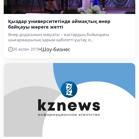
Қыздар университетінде аймақтық өнер
байқауы мәреге жетті
Өнер додасының мақсаты – жастардың бойындағы
шығармашылық қарым-қабілетті ұштау, е...
•
Шоу-бизнес
26 ақпан 2019