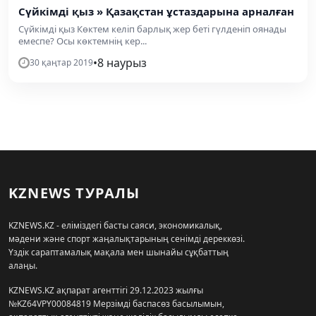
Сүйкімді қыз » Қазақстан ұстаздарына арналған
Сүйкімді қыз Көктем келіп барлық жер беті гүлденіп оянады
емеспе? Осы көктемнің кер...
•
8 наурыз
30 қаңтар 2019
KZNEWS ТУРАЛЫ
KZNEWS.KZ - еліміздегі басты саяси, экономикалық,
мәдени және спорт жаңалықтарының сенімді дереккөзі.
Үздік сараптамалық мақала мен шынайы сұқбаттың
алаңы.
KZNEWS.KZ ақпарат агенттігі 29.12.2023 жылғы
№KZ64VPY00084819 Мерзімді баспасөз басылымын,