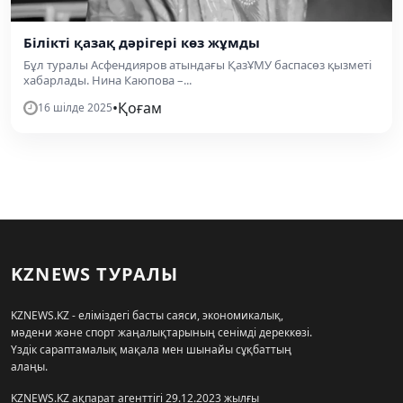
Білікті қазақ дәрігері көз жұмды
Бұл туралы Асфендияров атындағы ҚазҰМУ баспасөз қызметі
хабарлады. Нина Каюпова –...
•
Қоғам
16 шілде 2025
KZNEWS ТУРАЛЫ
KZNEWS.KZ - еліміздегі басты саяси, экономикалық,
мәдени және спорт жаңалықтарының сенімді дереккөзі.
Үздік сараптамалық мақала мен шынайы сұқбаттың
алаңы.
KZNEWS.KZ ақпарат агенттігі 29.12.2023 жылғы