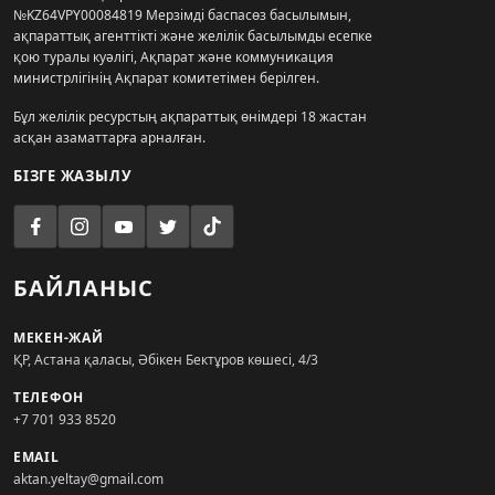
№KZ64VPY00084819 Мерзімді баспасөз басылымын,
ақпараттық агенттікті және желілік басылымды есепке
қою туралы куәлігі, Ақпарат және коммуникация
министрлігінің Ақпарат комитетімен берілген.
Бұл желілік ресурстың ақпараттық өнімдері 18 жастан
асқан азаматтарға арналған.
БІЗГЕ ЖАЗЫЛУ
БАЙЛАНЫС
МЕКЕН-ЖАЙ
ҚР, Астана қаласы, Әбікен Бектұров көшесі, 4/3
ТЕЛЕФОН
+7 701 933 8520
EMAIL
aktan.yeltay@gmail.com