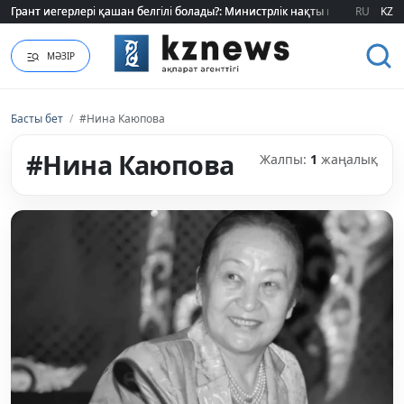
Грант иегерлері қашан белгілі болады?: Министрлік нақты мерзімді атад
Грант иегерлері қашан белгілі болады?: Министрлік нақты мерзімді атад
RU
KZ
МӘЗІР
Басты бет
/
#Нина Каюпова
#Нина Каюпова
Жалпы:
1
жаңалық