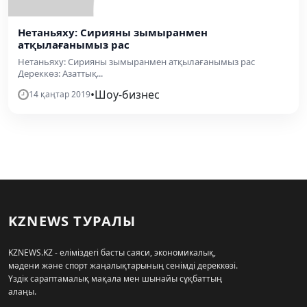
Нетаньяху: Сирияны зымыранмен
атқылағанымыз рас
Нетаньяху: Сирияны зымыранмен атқылағанымыз рас
Дереккөз: Азаттық...
•
Шоу-бизнес
14 қаңтар 2019
KZNEWS ТУРАЛЫ
KZNEWS.KZ - еліміздегі басты саяси, экономикалық,
мәдени және спорт жаңалықтарының сенімді дереккөзі.
Үздік сараптамалық мақала мен шынайы сұқбаттың
алаңы.