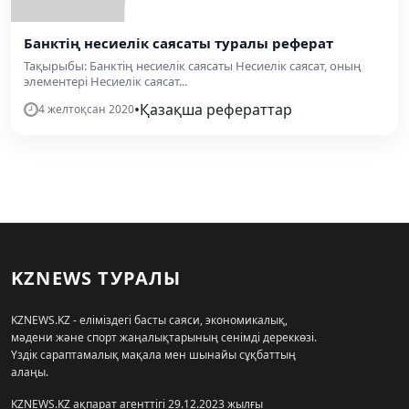
Банктің несиелік саясаты туралы реферат
Тақырыбы: Банктің несиелік саясаты Несиелік саясат, оның
элементері Несиелік саясат...
•
Қазақша рефераттар
4 желтоқсан 2020
KZNEWS ТУРАЛЫ
KZNEWS.KZ - еліміздегі басты саяси, экономикалық,
мәдени және спорт жаңалықтарының сенімді дереккөзі.
Үздік сараптамалық мақала мен шынайы сұқбаттың
алаңы.
KZNEWS.KZ ақпарат агенттігі 29.12.2023 жылғы