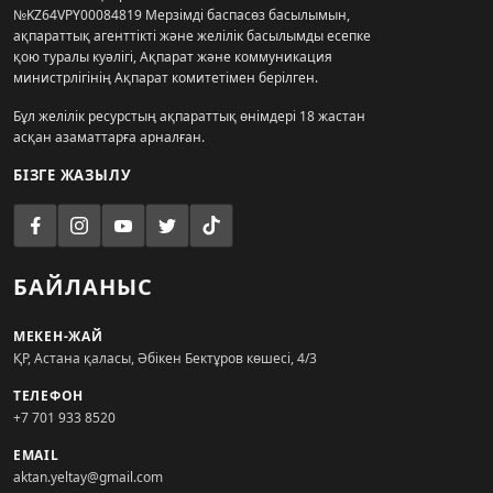
№KZ64VPY00084819 Мерзімді баспасөз басылымын,
ақпараттық агенттікті және желілік басылымды есепке
қою туралы куәлігі, Ақпарат және коммуникация
министрлігінің Ақпарат комитетімен берілген.
Бұл желілік ресурстың ақпараттық өнімдері 18 жастан
асқан азаматтарға арналған.
БІЗГЕ ЖАЗЫЛУ
БАЙЛАНЫС
МЕКЕН-ЖАЙ
ҚР, Астана қаласы, Әбікен Бектұров көшесі, 4/3
ТЕЛЕФОН
+7 701 933 8520
EMAIL
aktan.yeltay@gmail.com