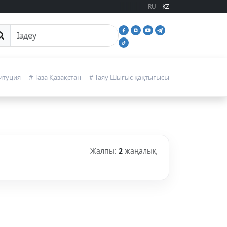
RU
KZ
йттан іздеу
итуция
# Таза Қазақстан
# Таяу Шығыс қақтығысы
Жалпы:
2
жаңалық