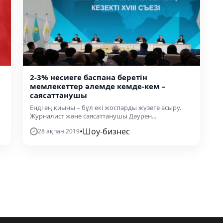
2-3% несиеге баспана беретін
мемлекеттер әлемде кемде-кем –
саясаттанушы
Енді ең қиыны – бұл екі жоспарды жүзеге асыру.
Журналист және саясаттанушы Дәурен...
•
Шоу-бизнес
28 ақпан 2019