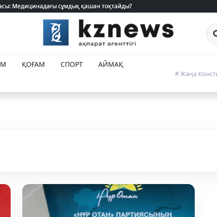
 жасы: Медицинадағы сұмдық қашан тоқтайды?
 жасы: Медицинадағы сұмдық қашан тоқтайды?
Са
ЕМ
ҚОҒАМ
СПОРТ
АЙМАҚ
# Жаңа Конст