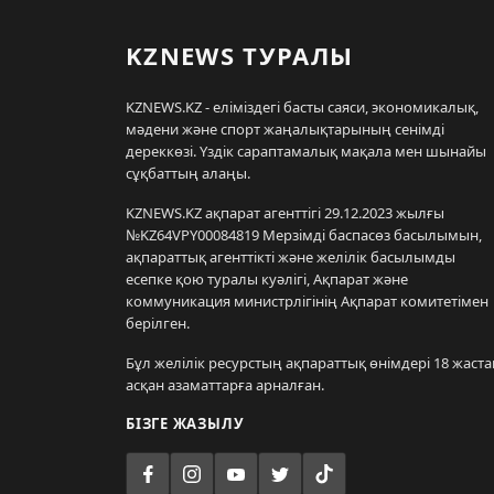
KZNEWS ТУРАЛЫ
KZNEWS.KZ - еліміздегі басты саяси, экономикалық,
мәдени және спорт жаңалықтарының сенімді
дереккөзі. Үздік сараптамалық мақала мен шынайы
сұқбаттың алаңы.
KZNEWS.KZ ақпарат агенттігі 29.12.2023 жылғы
№KZ64VPY00084819 Мерзімді баспасөз басылымын,
ақпараттық агенттікті және желілік басылымды
есепке қою туралы куәлігі, Ақпарат және
коммуникация министрлігінің Ақпарат комитетімен
берілген.
Бұл желілік ресурстың ақпараттық өнімдері 18 жаста
асқан азаматтарға арналған.
БІЗГЕ ЖАЗЫЛУ