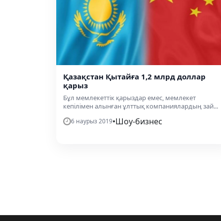
Қазақстан Қытайға 1,2 млрд доллар
қарыз
Бұл мемлекеттік қарыздар емес, мемлекет
кепілімен алынған ұлттық компаниялардың зай...
•
Шоу-бизнес
6 наурыз 2019