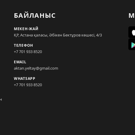
БАЙЛАНЫС
М
МЕКЕН-ЖАЙ
ҚР, Астана қаласы, Әбікен Бектұров көшесі, 4/3
ТЕЛЕФОН
+7 701 933 8520
EMAIL
aktan.yeltay@gmail.com
WHATSAPP
+7 701 933 8520
н