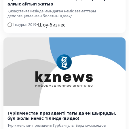
алғыс айтып жатыр
Қазақстанға кезінде мыңдаған неміс азаматтары
депортацияланған болатын. Қазақс...
•
Шоу-бизнес
1 наурыз 2019
Түрікменстан президенті тағы да ән шырқады,
бұл жолы неміс тілінде (видео)
Түрікменстан президенті Гурбангулы Бердімұхамедов