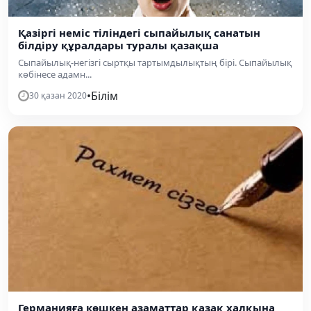
Қазіргі неміс тіліндегі сыпайылық санатын
білдіру құралдары туралы қазақша
Сыпайылық-негізгі сыртқы тартымдылықтың бірі. Сыпайылық
көбінесе адамн...
•
Білім
30 қазан 2020
Германияға көшкен азаматтар қазақ халқына