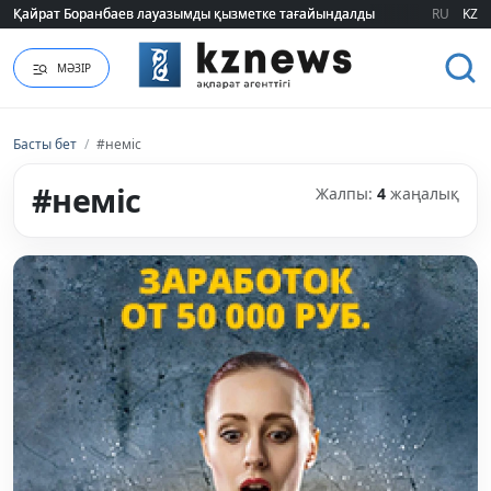
Қайрат Боранбаев лауазымды қызметке тағайындалды
Қайрат Боранбаев лауазымды қызметке тағайындалды
RU
KZ
МӘЗІР
Басты бет
/
#неміс
#неміс
Жалпы:
4
жаңалық