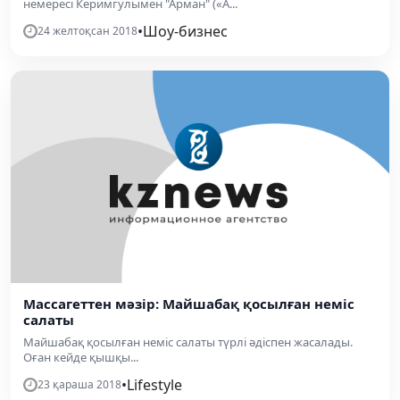
немересі Керимгулымен "Арман" («A...
•
Шоу-бизнес
24 желтоқсан 2018
Массагеттен мәзір: Майшабақ қосылған неміс
салаты
Майшабақ қосылған неміс салаты түрлі әдіспен жасалады.
Оған кейде қышқы...
•
Lifestyle
23 қараша 2018