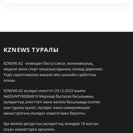
KZNEWS ТУРАЛЫ
KZNEWS.KZ - еліміздегі басты саяси, экономикалық,
мәдени және спорт жаңалықтарының сенімді дереккөзі.
Үздік сараптамалық мақала мен шынайы сұқбаттың
алаңы.
KZNEWS.KZ ақпарат агенттігі 29.12.2023 жылғы
№KZ64VPY00084819 Мерзімді баспасөз басылымын,
ақпараттық агенттікті және желілік басылымды есепке
қою туралы куәлігі, Ақпарат және коммуникация
министрлігінің Ақпарат комитетімен берілген.
Бұл желілік ресурстың ақпараттық өнімдері 18 жастан
асқан азаматтарға арналған.