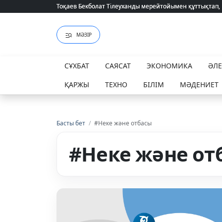
Тоқаев Бекболат Тілеуханды мерейтойымен құттықтап,
Тоқаев Бекболат Тілеуханды мерейтойымен құттықтап,
МӘЗІР
СҰХБАТ
САЯСАТ
ЭКОНОМИКА
ӘЛ
ҚАРЖЫ
ТЕХНО
БІЛІМ
МӘДЕНИЕТ
Басты бет
/
#Неке және отбасы
#Неке және от