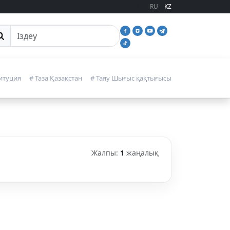
RU
KZ
йттан іздеу
итуция
# Таза Қазақстан
# Таяу Шығыс қақтығысы
Жалпы:
1
жаңалық