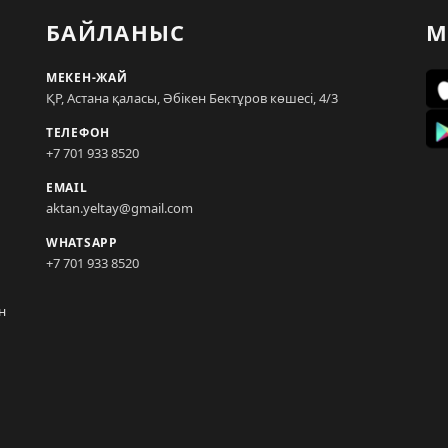
БАЙЛАНЫС
М
МЕКЕН-ЖАЙ
ҚР, Астана қаласы, Әбікен Бектұров көшесі, 4/3
ТЕЛЕФОН
+7 701 933 8520
EMAIL
aktan.yeltay@gmail.com
WHATSAPP
+7 701 933 8520
н