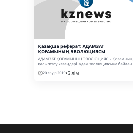
Қазақша реферат: АДАМЗАТ
ҚОҒАМЫНЫҢ ЭВОЛЮЦИЯСЫ
АДАМЗАТ ҚОҒАМЫНЫҢ ЭВОЛЮЦИЯСЫ Қоғамның
қалыптасу кезеңдері Адам эволюциясына байлан..
•
Білім
20 сәуір 2019