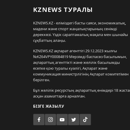
KZNEWS ТУРАЛЫ
KZNEWS.KZ - еліміздегі басты саяси, экономикалық,
мәдени және спорт жаңалықтарының сенімді
дереккөзі. Үздік сараптамалық мақала мен шынайы
сұқбаттың алаңы.
KZNEWS.KZ ақпарат агенттігі 29.12.2023 жылғы
№KZ64VPY00084819 Мерзімді баспасөз басылымын,
ақпараттық агенттікті және желілік басылымды
есепке қою туралы куәлігі, Ақпарат және
коммуникация министрлігінің Ақпарат комитетімен
берілген.
Бұл желілік ресурстың ақпараттық өнімдері 18 жаста
асқан азаматтарға арналған.
БІЗГЕ ЖАЗЫЛУ