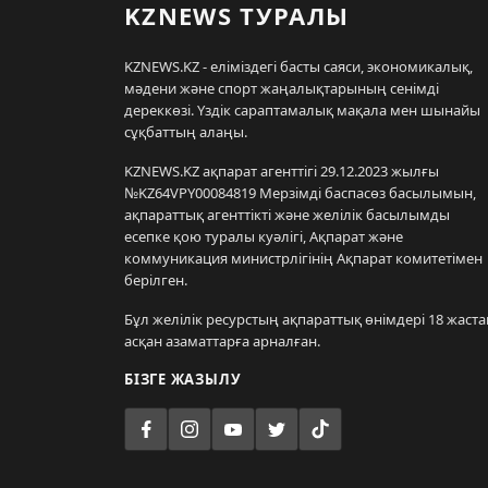
KZNEWS ТУРАЛЫ
KZNEWS.KZ - еліміздегі басты саяси, экономикалық,
мәдени және спорт жаңалықтарының сенімді
дереккөзі. Үздік сараптамалық мақала мен шынайы
сұқбаттың алаңы.
KZNEWS.KZ ақпарат агенттігі 29.12.2023 жылғы
№KZ64VPY00084819 Мерзімді баспасөз басылымын,
ақпараттық агенттікті және желілік басылымды
есепке қою туралы куәлігі, Ақпарат және
коммуникация министрлігінің Ақпарат комитетімен
берілген.
Бұл желілік ресурстың ақпараттық өнімдері 18 жаста
асқан азаматтарға арналған.
БІЗГЕ ЖАЗЫЛУ