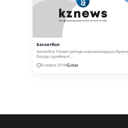
Баскетбол
Баскетбол Рахмет ретінде жарнамалардың біреуін
басуды сұраймын!...
•
Білім
8 наурыз 2019