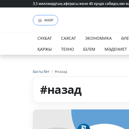
3,5 миллиардтың аферасы және 40 күндік сәбидің көз
3,5 миллиардтың аферасы және 40 күндік сәбидің көз
МӘЗІР
СҰХБАТ
САЯСАТ
ЭКОНОМИКА
ӘЛ
ҚАРЖЫ
ТЕХНО
БІЛІМ
МӘДЕНИЕТ
Басты бет
/
#назад
#назад