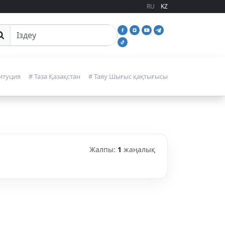
RU
KZ
йттан іздеу
итуция
# Таза Қазақстан
# Таяу Шығыс қақтығысы
Жалпы:
1
жаңалық