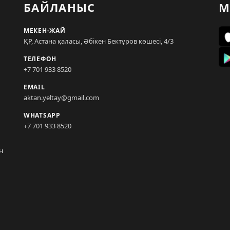
БАЙЛАНЫС
М
МЕКЕН-ЖАЙ
ҚР, Астана қаласы, Әбікен Бектұров көшесі, 4/3
ТЕЛЕФОН
+7 701 933 8520
EMAIL
aktan.yeltay@gmail.com
WHATSAPP
+7 701 933 8520
н