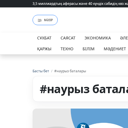
3,5 миллиардтың аферасы және 40 күндік сәбидің көз
3,5 миллиардтың аферасы және 40 күндік сәбидің көз
МӘЗІР
СҰХБАТ
САЯСАТ
ЭКОНОМИКА
ӘЛ
ҚАРЖЫ
ТЕХНО
БІЛІМ
МӘДЕНИЕТ
Басты бет
/
#наурыз баталары
#наурыз бата