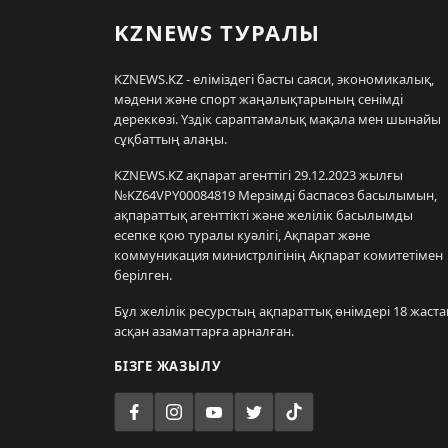
KZNEWS ТУРАЛЫ
KZNEWS.KZ - еліміздегі басты саяси, экономикалық,
мәдени және спорт жаңалықтарының сенімді
дереккөзі. Үздік сараптамалық мақала мен шынайы
сұқбаттың алаңы.
KZNEWS.KZ ақпарат агенттігі 29.12.2023 жылғы
№KZ64VPY00084819 Мерзімді баспасөз басылымын,
ақпараттық агенттікті және желілік басылымды
есепке қою туралы куәлігі, Ақпарат және
коммуникация министрлігінің Ақпарат комитетімен
берілген.
Бұл желілік ресурстың ақпараттық өнімдері 18 жаста
асқан азаматтарға арналған.
БІЗГЕ ЖАЗЫЛУ