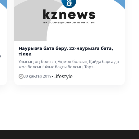
Наурызға бата беру. 22-наурызға бата,
тілек
а
Ұлысың оң болсын, Ақ мол болсын, Қайда барса да
жол болсын! Ұлыс бақты болсын, Төрт...
•
Lifestyle
30 қаңтар 2019