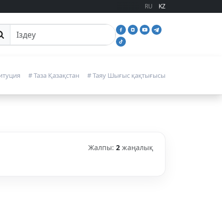
RU
KZ
йттан іздеу
итуция
# Таза Қазақстан
# Таяу Шығыс қақтығысы
Жалпы:
2
жаңалық