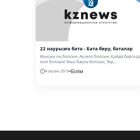
22 наурызға бата - Бата беру, баталар
Ұлысың оң болсын, Ақ мол болсын, Қайда барса д
жол болсын! Ұлыс бақты болсын, Төр...
•
Білім
4 ақпан 2019