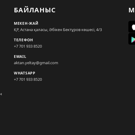
БАЙЛАНЫС
М
МЕКЕН-ЖАЙ
ҚР, Астана қаласы, Әбікен Бектұров көшесі, 4/3
ТЕЛЕФОН
+7 701 933 8520
EMAIL
aktan.yeltay@gmail.com
WHATSAPP
+7 701 933 8520
н