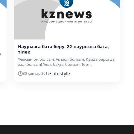
Наурызға бата беру. 22-наурызға бата,
тілек
а
Ұлысың оң болсын, Ақ мол болсын, Қайда барса да
жол болсын! Ұлыс бақты болсын, Төрт...
•
Lifestyle
30 қаңтар 2019