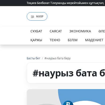
Тоқаев Бекболат Тілеуханды мерейтойымен құттықтап,
Тоқаев Бекболат Тілеуханды мерейтойымен құттықтап,
МӘЗІР
СҰХБАТ
САЯСАТ
ЭКОНОМИКА
ӘЛ
ҚАРЖЫ
ТЕХНО
БІЛІМ
МӘДЕНИЕТ
Басты бет
/
#наурыз бата беру
#наурыз бата 