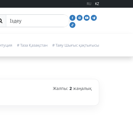
RU
KZ
йттан іздеу
итуция
# Таза Қазақстан
# Таяу Шығыс қақтығысы
Жалпы:
2
жаңалық