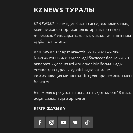
KZNEWS ТУРАЛЫ
KZNEWS.KZ - еліміздегі басты саяси, экономикалық,
мәдени және спорт жаңалықтарының сенімді
дереккөзі. Үздік сараптамалық мақала мен шынайы
сұқбаттың алаңы.
KZNEWS.KZ ақпарат агенттігі 29.12.2023 жылғы
№KZ64VPY00084819 Мерзімді баспасөз басылымын,
ақпараттық агенттікті және желілік басылымды
есепке қою туралы куәлігі, Ақпарат және
коммуникация министрлігінің Ақпарат комитетімен
берілген.
Бұл желілік ресурстың ақпараттық өнімдері 18 жаста
асқан азаматтарға арналған.
БІЗГЕ ЖАЗЫЛУ