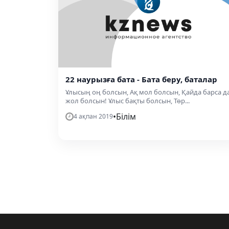
22 наурызға бата - Бата беру, баталар
Ұлысың оң болсын, Ақ мол болсын, Қайда барса д
жол болсын! Ұлыс бақты болсын, Төр...
•
Білім
4 ақпан 2019