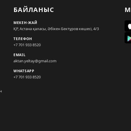
БАЙЛАНЫС
М
МЕКЕН-ЖАЙ
ҚР, Астана қаласы, Әбікен Бектұров көшесі, 4/3
ТЕЛЕФОН
+7 701 933 8520
EMAIL
aktan.yeltay@gmail.com
WHATSAPP
+7 701 933 8520
н