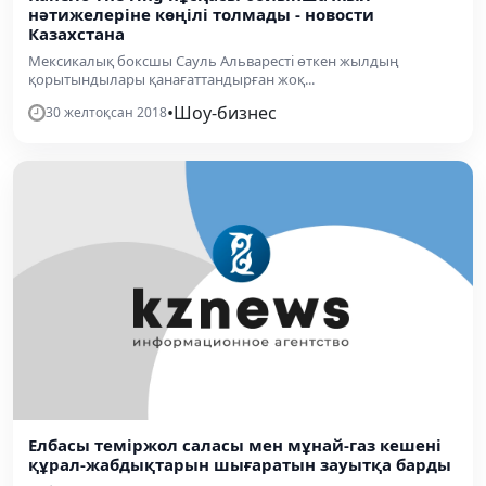
нәтижелеріне көңілі толмады - новости
Казахстана
Мексикалық боксшы Сауль Альваресті өткен жылдың
қорытындылары қанағаттандырған жоқ...
•
Шоу-бизнес
30 желтоқсан 2018
Елбасы теміржол саласы мен мұнай-газ кешені
құрал-жабдықтарын шығаратын зауытқа барды