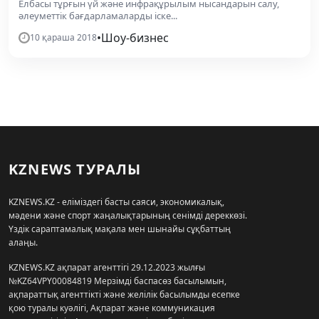
Елбасы тұрғын үй және инфрақұрылым нысандарын салу,
әлеуметтік бағдарламаларды іске...
•
Шоу-бизнес
10 қараша 2018
KZNEWS ТУРАЛЫ
KZNEWS.KZ - еліміздегі басты саяси, экономикалық,
мәдени және спорт жаңалықтарының сенімді дереккөзі.
Үздік сараптамалық мақала мен шынайы сұқбаттың
алаңы.
KZNEWS.KZ ақпарат агенттігі 29.12.2023 жылғы
№KZ64VPY00084819 Мерзімді баспасөз басылымын,
ақпараттық агенттікті және желілік басылымды есепке
қою туралы куәлігі, Ақпарат және коммуникация