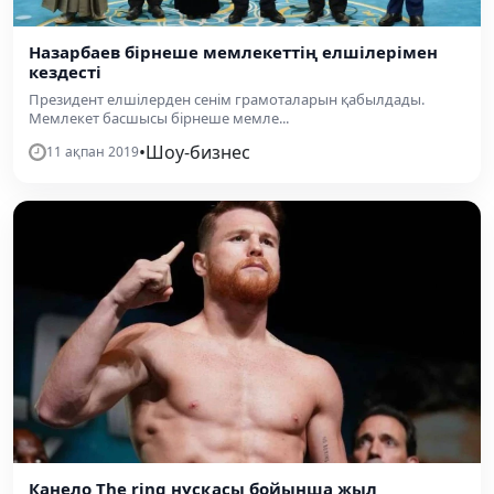
Назарбаев бірнеше мемлекеттің елшілерімен
кездесті
Президент елшілерден сенім грамоталарын қабылдады.
Мемлекет басшысы бірнеше мемле...
•
Шоу-бизнес
11 ақпан 2019
Канело The ring нұсқасы бойынша жыл