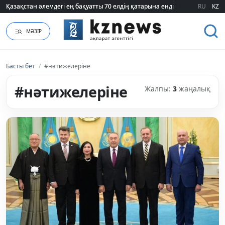
Қазақстан әлемдегі ең бақуатты 70 елдің қатарына енді
Қазақстан әлемдегі ең бақуатты 70 елдің қатарына енді
RU
KZ
МӘЗІР
Басты бет
/
#нәтижелеріне
#нәтижелеріне
Жалпы:
3
жаңалық