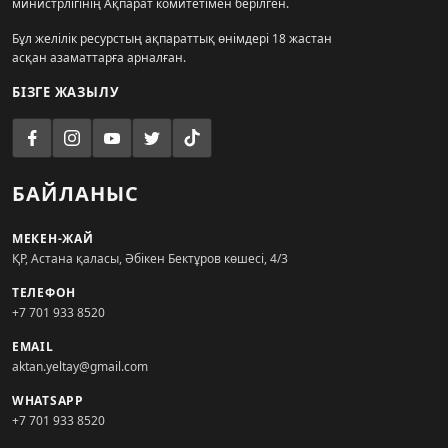
министрлігінің Ақпарат комитетімен берілген.
Бұл желілік ресурстың ақпараттық өнімдері 18 жастан
асқан азаматтарға арналған.
БІЗГЕ ЖАЗЫЛУ
БАЙЛАНЫС
МЕКЕН-ЖАЙ
ҚР, Астана қаласы, Әбікен Бектұров көшесі, 4/3
ТЕЛЕФОН
+7 701 933 8520
EMAIL
aktan.yeltay@gmail.com
WHATSAPP
+7 701 933 8520