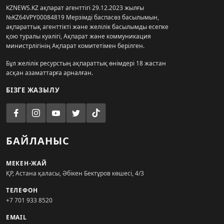
KZNEWS.KZ ақпарат агенттігі 29.12.2023 жылғы
№KZ64VPY00084819 Мерзімді баспасөз басылымын,
ақпараттық агенттікті және желілік басылымды есепке
қою туралы куәлігі, Ақпарат және коммуникация
министрлігінің Ақпарат комитетімен берілген.
Бұл желілік ресурстың ақпараттық өнімдері 18 жастан
асқан азаматтарға арналған.
БІЗГЕ ЖАЗЫЛУ
БАЙЛАНЫС
МЕКЕН-ЖАЙ
ҚР, Астана қаласы, Әбікен Бектұров көшесі, 4/3
ТЕЛЕФОН
+7 701 933 8520
EMAIL