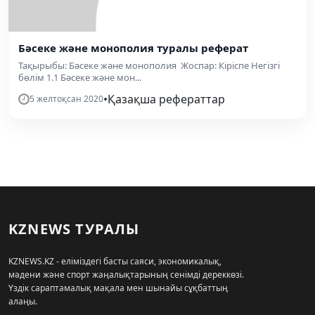
Бәсеке және монополия туралы реферат
Тақырыбы: Бәсеке және монополия Жоспар: Кіріспе Негізгі
бөлім 1.1 Бәсеке және мон...
•
Қазақша рефераттар
5 желтоқсан 2020
KZNEWS ТУРАЛЫ
KZNEWS.KZ - еліміздегі басты саяси, экономикалық,
мәдени және спорт жаңалықтарының сенімді дереккөзі.
Үздік сараптамалық мақала мен шынайы сұқбаттың
алаңы.