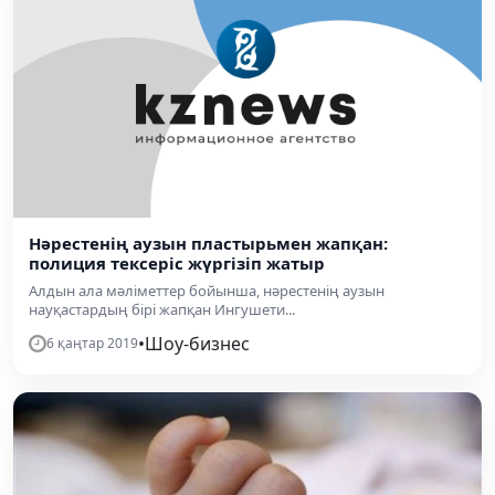
Нәрестенің аузын пластырьмен жапқан:
полиция тексеріс жүргізіп жатыр
Алдын ала мәліметтер бойынша, нәрестенің аузын
науқастардың бірі жапқан Ингушети...
•
Шоу-бизнес
6 қаңтар 2019