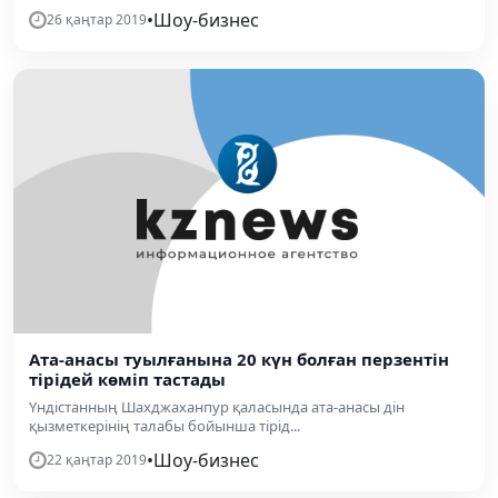
•
Шоу-бизнес
26 қаңтар 2019
Ата-анасы туылғанына 20 күн болған перзентін
тірідей көміп тастады
Үндістанның Шахджаханпур қаласында ата-анасы дін
қызметкерінің талабы бойынша тірід...
•
Шоу-бизнес
22 қаңтар 2019