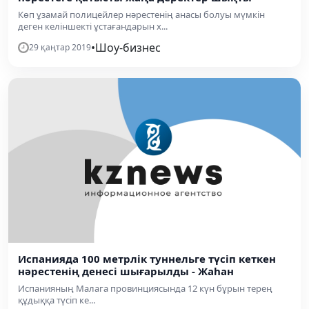
Көп ұзамай полицейлер нәрестенің анасы болуы мүмкін
деген келіншекті ұстағандарын х...
•
Шоу-бизнес
29 қаңтар 2019
Испанияда 100 метрлік туннельге түсіп кеткен
нәрестенің денесі шығарылды - Жаһан
Испанияның Малага провинциясында 12 күн бұрын терең
құдыққа түсіп ке...