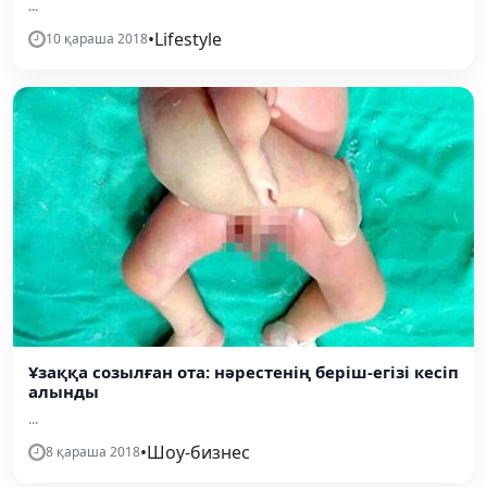
...
•
Lifestyle
10 қараша 2018
Ұзаққа созылған ота: нәрестенің беріш-егізі кесіп
алынды
...
•
Шоу-бизнес
8 қараша 2018