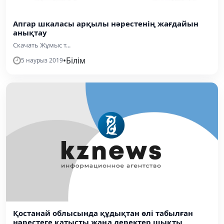
Апгар шкаласы арқылы нәрестенің жағдайын
анықтау
Скачать Жұмыс т...
•
Білім
5 наурыз 2019
Қостанай облысында құдықтан өлі табылған
нәрестеге қатысты жаңа деректер шықты