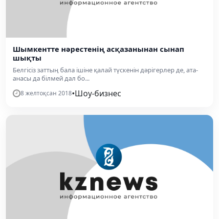
Шымкентте нәрестенің асқазанынан сынап
шықты
Белгісіз заттың бала ішіне қалай түскенін дәрігерлер де, ата-
анасы да білмей дал бо...
•
Шоу-бизнес
8 желтоқсан 2018