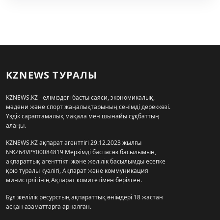
KZNEWS ТУРАЛЫ
KZNEWS.KZ - еліміздегі басты саяси, экономикалық,
мәдени және спорт жаңалықтарының сенімді дереккөзі.
Үздік сараптамалық мақала мен шынайы сұқбаттың
алаңы.
KZNEWS.KZ ақпарат агенттігі 29.12.2023 жылғы
№KZ64VPY00084819 Мерзімді баспасөз басылымын,
ақпараттық агенттікті және желілік басылымды есепке
қою туралы куәлігі, Ақпарат және коммуникация
министрлігінің Ақпарат комитетімен берілген.
Бұл желілік ресурстың ақпараттық өнімдері 18 жастан
асқан азаматтарға арналған.