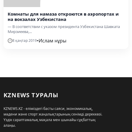
Комнаты для намаза откроются в аэропортах и
на вокзалах Узбекистана
— В соответствии с указом президента Узбекистана Шавката
Мирзиеева,...
•
Ислам нұры
8 қаңтар 2019
KZNEWS ТУРАЛЫ
KZNEWS.KZ - еліміздегі басты саяси, экономикалық,
мәдени және спорт жаңалықтарының сенімді дереккөзі.
Үздік сараптамалық мақала мен шынайы сұқбаттың
алаңы.