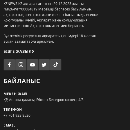
KZNEWS.KZ ақпарат агенттігі 29.12.2023 жылғы
№KZ64VPY00084819 Мерзімді баспасөз басылымын,
ақпараттық агенттікті және желілік басылымды есепке
қою туралы куәлігі, Ақпарат және коммуникация
министрлігінің Ақпарат комитетімен берілген.
Бұл желілік ресурстың ақпараттық өнімдері 18 жастан
асқан азаматтарға арналған.
БІЗГЕ ЖАЗЫЛУ
БАЙЛАНЫС
МЕКЕН-ЖАЙ
ҚР, Астана қаласы, Әбікен Бектұров көшесі, 4/3
ТЕЛЕФОН
+7 701 933 8520
EMAIL