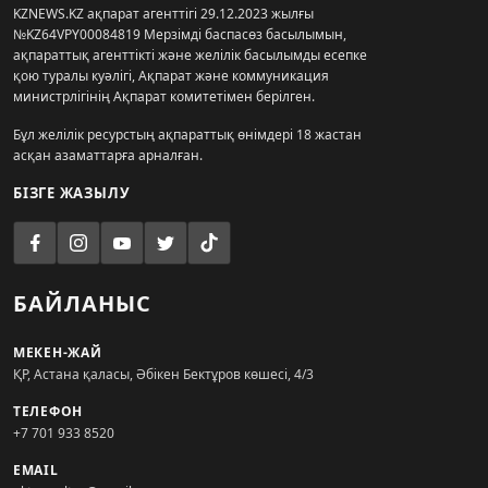
KZNEWS.KZ ақпарат агенттігі 29.12.2023 жылғы
№KZ64VPY00084819 Мерзімді баспасөз басылымын,
ақпараттық агенттікті және желілік басылымды есепке
қою туралы куәлігі, Ақпарат және коммуникация
министрлігінің Ақпарат комитетімен берілген.
Бұл желілік ресурстың ақпараттық өнімдері 18 жастан
асқан азаматтарға арналған.
БІЗГЕ ЖАЗЫЛУ
БАЙЛАНЫС
МЕКЕН-ЖАЙ
ҚР, Астана қаласы, Әбікен Бектұров көшесі, 4/3
ТЕЛЕФОН
+7 701 933 8520
EMAIL