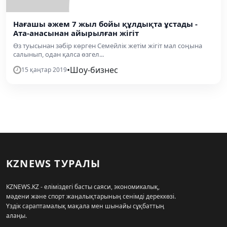
Нағашы әжем 7 жыл бойы құлдықта ұстады -
Ата-анасынан айырылған жігіт
Өз туысынан зәбір көрген Семейлік жетім жігіт мал соңына
салынып, одан қалса өзгел...
•
Шоу-бизнес
15 қаңтар 2019
KZNEWS ТУРАЛЫ
KZNEWS.KZ - еліміздегі басты саяси, экономикалық,
мәдени және спорт жаңалықтарының сенімді дереккөзі.
Үздік сараптамалық мақала мен шынайы сұқбаттың
алаңы.