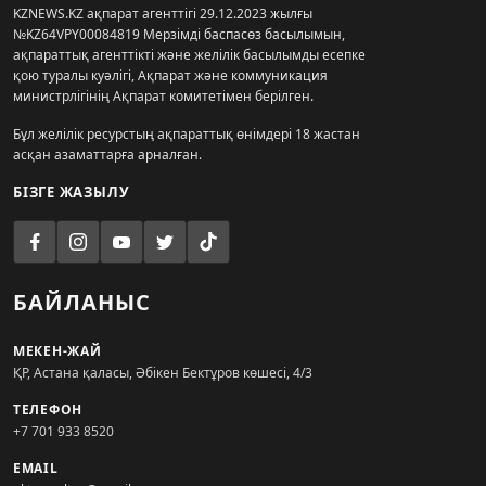
KZNEWS.KZ ақпарат агенттігі 29.12.2023 жылғы
№KZ64VPY00084819 Мерзімді баспасөз басылымын,
ақпараттық агенттікті және желілік басылымды есепке
қою туралы куәлігі, Ақпарат және коммуникация
министрлігінің Ақпарат комитетімен берілген.
Бұл желілік ресурстың ақпараттық өнімдері 18 жастан
асқан азаматтарға арналған.
БІЗГЕ ЖАЗЫЛУ
БАЙЛАНЫС
МЕКЕН-ЖАЙ
ҚР, Астана қаласы, Әбікен Бектұров көшесі, 4/3
ТЕЛЕФОН
+7 701 933 8520
EMAIL