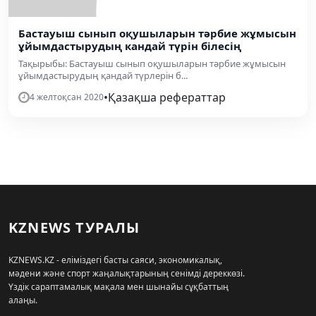
Бастауыш сынып оқушыларын тәрбие жұмысын
ұйымдастырудың кандай түрін білесің
Тақырыбы: Бастауыш сынып оқушыларын тәрбие жұмысын
ұйымдастырудың қандай түрлерін б...
•
Қазақша рефераттар
4 желтоқсан 2020
KZNEWS ТУРАЛЫ
KZNEWS.KZ - еліміздегі басты саяси, экономикалық,
мәдени және спорт жаңалықтарының сенімді дереккөзі.
Үздік сараптамалық мақала мен шынайы сұқбаттың
алаңы.