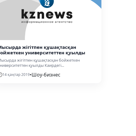
​Мысырда жігітпен құшақтасқан
бойжеткен университеттен қуылды
Мысырда жігітпен құшақтасқан бойжеткен
ниверситеттен қуылды Каирдегі...
•
Шоу-бизнес
14 қаңтар 2019