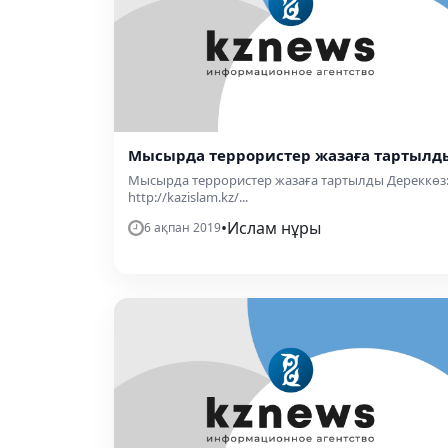
Мысырда террористер жазаға тартылд
Мысырда террористер жазаға тартылды Дереккөз
http://kazislam.kz/...
•
Ислам нұры
6 ақпан 2019