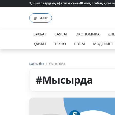
3,5 миллиардтың аферасы және 40 күндік сәбидің көз
3,5 миллиардтың аферасы және 40 күндік сәбидің көз
МӘЗІР
СҰХБАТ
САЯСАТ
ЭКОНОМИКА
ӘЛ
ҚАРЖЫ
ТЕХНО
БІЛІМ
МӘДЕНИЕТ
Басты бет
/
#Мысырда
#Мысырда