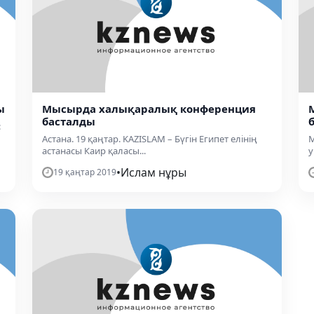
ы
Мысырда халықаралық конференция
басталды
:
Астана. 19 қаңтар. KAZISLAM – Бүгін Египет елінің
​
астанасы Каир қаласы...
у
•
Ислам нұры
19 қаңтар 2019