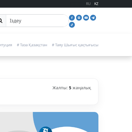
RU
KZ
йттан іздеу
итуция
# Таза Қазақстан
# Таяу Шығыс қақтығысы
Жалпы:
5
жаңалық