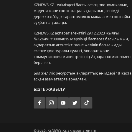
KZNEWS.KZ - еліміздегі басты саяси, экономикалық,
мәдени және спорт жаңалықтарының сенімді
дереккөзі. Үздік сараптамалық мақала мен шынайы
сұқбаттың алаңы.
KZNEWS.KZ ақпарат агенттігі 29.12.2023 жылғы
№KZ64VPY00084819 Мерзімді баспасөз басылымын,
ақпараттық агенттікті және желілік басылымды
есепке қою туралы куәлігі, Ақпарат және
коммуникация министрлігінің Ақпарат комитетімен
берілген.
Бұл желілік ресурстың ақпараттық өнімдері 18 жаста
асқан азаматтарға арналған.
БІЗГЕ ЖАЗЫЛУ
© 2026. KZNEWS.KZ ақпарат агенттігі