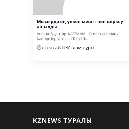
Мысырда ең үлкен мешіт пен шіркеу
ашылды
Астана. 8 қаңтар. KAZISLAM – Египет астанасы
Каирде бір уақытта Таяу Ш...
•
Ислам нұры
8 қаңтар 2019
KZNEWS ТУРАЛЫ