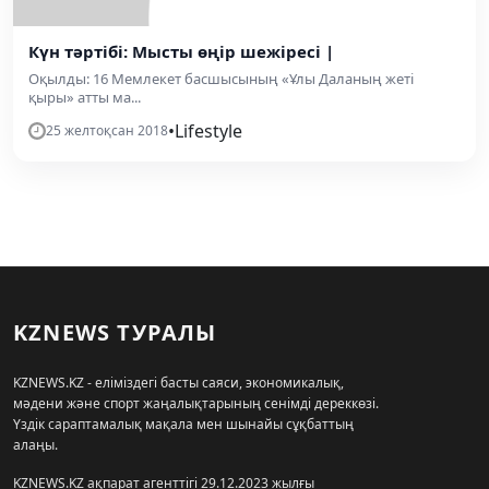
Күн тәртібі: Мысты өңір шежіресі |
Оқылды: 16 Мемлекет басшысының «Ұлы Даланың жеті
қыры» атты ма...
•
Lifestyle
25 желтоқсан 2018
KZNEWS ТУРАЛЫ
KZNEWS.KZ - еліміздегі басты саяси, экономикалық,
мәдени және спорт жаңалықтарының сенімді дереккөзі.
Үздік сараптамалық мақала мен шынайы сұқбаттың
алаңы.
KZNEWS.KZ ақпарат агенттігі 29.12.2023 жылғы