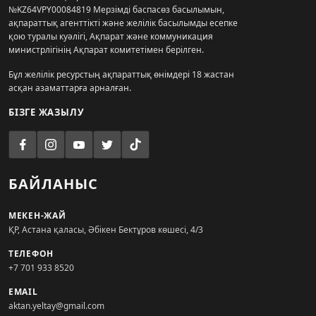
№KZ64VPY00084819 Мерзімді баспасөз басылымын,
ақпараттық агенттікті және желілік басылымды есепке
қою туралы куәлігі, Ақпарат және коммуникация
министрлігінің Ақпарат комитетімен берілген.
Бұл желілік ресурстың ақпараттық өнімдері 18 жастан
асқан азаматтарға арналған.
БІЗГЕ ЖАЗЫЛУ
БАЙЛАНЫС
МЕКЕН-ЖАЙ
ҚР, Астана қаласы, Әбікен Бектұров көшесі, 4/3
ТЕЛЕФОН
+7 701 933 8520
EMAIL
aktan.yeltay@gmail.com