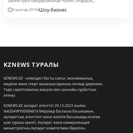
Әрине түрлі бағдарламалар түзіліп, олардың...
•
Шоу-бизнес
9 қаңтар 2019
KZNEWS ТУРАЛЫ
KZNEWS.KZ - еліміздегі басты саяси, экономикалық,
мәдени және спорт жаңалықтарының сенімді дереккөзі.
Үздік сараптамалық мақала мен шынайы сұқбаттың
алаңы.
KZNEWS.KZ ақпарат агенттігі 29.12.2023 жылғы
№KZ64VPY00084819 Мерзімді баспасөз басылымын,
ақпараттық агенттікті және желілік басылымды есепке
қою туралы куәлігі, Ақпарат және коммуникация
министрлігінің Ақпарат комитетімен берілген.