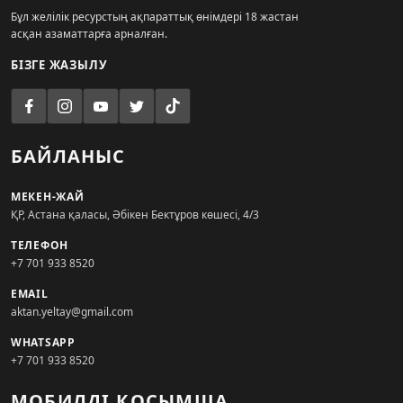
Бұл желілік ресурстың ақпараттық өнімдері 18 жастан
асқан азаматтарға арналған.
БІЗГЕ ЖАЗЫЛУ
БАЙЛАНЫС
МЕКЕН-ЖАЙ
ҚР, Астана қаласы, Әбікен Бектұров көшесі, 4/3
ТЕЛЕФОН
+7 701 933 8520
EMAIL
aktan.yeltay@gmail.com
WHATSAPP
+7 701 933 8520
МОБИЛДІ ҚОСЫМША