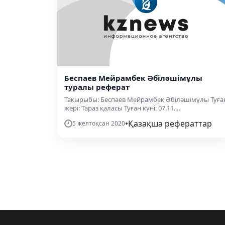
Беспаев Мейрамбек Әбіләшімұлы
туралы реферат
Тақырыбы: Беспаев Мейрамбек Әбіләшімұлы Туға
жері: Тараз қаласы Туған күні: 07.11....
•
Қазақша рефераттар
5 желтоқсан 2020