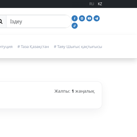
RU
KZ
йттан іздеу
итуция
# Таза Қазақстан
# Таяу Шығыс қақтығысы
Жалпы:
1
жаңалық