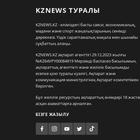
KZNEWS ТУРАЛЫ
KZNEWS.KZ - еліміздегі басты саяси, экономикалық,
мәдени және спорт жаңалықтарының сенімді
дереккөзі. Үздік сараптамалық мақала мен шынайы
сұқбаттың алаңы.
KZNEWS.KZ ақпарат агенттігі 29.12.2023 жылғы
№KZ64VPY00084819 Мерзімді баспасөз басылымын,
ақпараттық агенттікті және желілік басылымды
есепке қою туралы куәлігі, Ақпарат және
коммуникация министрлігінің Ақпарат комитетімен
берілген.
Бұл желілік ресурстың ақпараттық өнімдері 18 жаста
асқан азаматтарға арналған.
БІЗГЕ ЖАЗЫЛУ