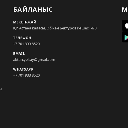
БАЙЛАНЫС
М
МЕКЕН-ЖАЙ
ҚР, Астана қаласы, Әбікен Бектұров көшесі, 4/3
ТЕЛЕФОН
+7 701 933 8520
EMAIL
aktan.yeltay@gmail.com
WHATSAPP
+7 701 933 8520
н