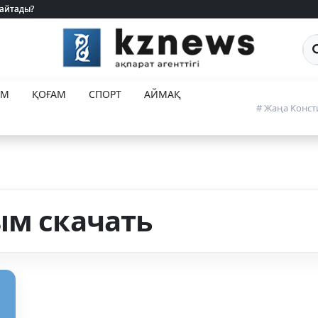
 айтады?
 айтады?
Са
ЕМ
ҚОҒАМ
СПОРТ
АЙМАҚ
# Жаңа Конст
ым скачать