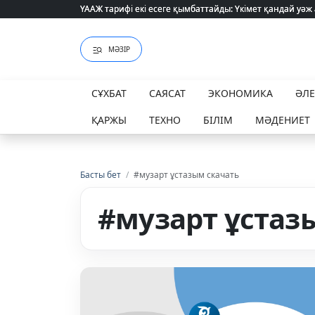
ҮААЖ тарифі екі есеге қымбаттайды: Үкімет қандай уәж
ҮААЖ тарифі екі есеге қымбаттайды: Үкімет қандай уәж
МӘЗІР
СҰХБАТ
САЯСАТ
ЭКОНОМИКА
ӘЛ
ҚАРЖЫ
ТЕХНО
БІЛІМ
МӘДЕНИЕТ
Басты бет
/
#музарт ұстазым скачать
#музарт ұстаз